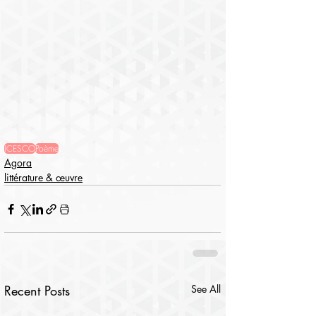
ICESCO
Poème
Agora
littérature & œuvre
Recent Posts
See All