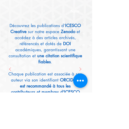
New
Découvrez les publications d’
ICESCO
Creative
sur notre espace
Zenodo
et
accédez à des articles archivés,
référencés et dotés de
DOI
académiques, garantissant une
consultation et
une citation scientifique
fiables
.
Chaque publication est associée à son
auteur via son identifiant
ORCID
;
il
est recommandé à tous les
contributeurs et membres d’ICESCO
Creative
de
créer leur compte ORCID
afin de valoriser et référencer leurs
travaux à l’échelle internationale.