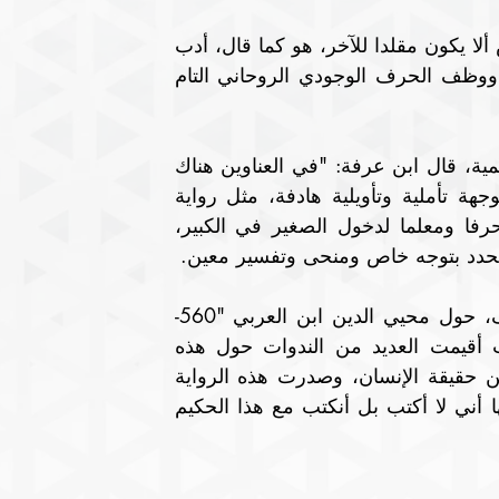
ما أبدعه الأديب المغربي عبد الإله بن عرفة الذي حرص ألا يكون مقلدا للآخر، هو كما قال، أدب 
وجودي، يحيي في القارئ السؤال حول ذاته ووجوده، ووظف الحرف الوجودي الروحاني التام 
وعن رواياته التي وصفها النقاد بأنها روايات عرفانية عالمية، قال ابن عرفة: "في العناوين هناك 
تجاور بين هذه الحروف المفردة والمعلم الجغرافي بوجهة تأملية وتأويلية هادفة، مثل رواية 
"جبل قاف". فنحن نرى هذا التجاور من جهة ونرى حرفا ومعلما لدخول الصغير في الكبير، 
المحدد بتوجه خاص ومنحى وتفسير معين.
والتي ترحل بنا إلى عوالم أخرى، انتقلت مع جبل قاف، حول محيي الدين ابن العربي "560-
638هـ"هجري، والذي شغل الناس قديما وحديثا، حيث أقيمت العديد من الندوات حول هذه 
الشخصية التي شغلت كل طالب للحق، وكل باحث عن حقيقة الإنسان، وصدرت هذه الرواية 
في العام 2002 بعد تجربة روحية خاصة، وشعرت حينها أني لا أكتب بل أنكتب مع هذا الحكيم 