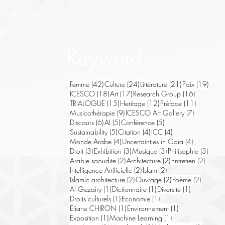
Keyword
42 posts
24 posts
21 posts
19 po
Femme
(42)
Culture
(24)
Littérature
(21)
Paix
(19)
18 posts
17 posts
16 posts
ICESCO
(18)
Art
(17)
Research Group
(16)
15 posts
12 posts
11 posts
TRIALOGUE
(15)
Heritage
(12)
Préface
(11)
9 posts
7 posts
Musicothérapie
(9)
ICESCO Art Gallery
(7)
6 posts
5 posts
5 posts
Discours
(6)
AI
(5)
Conférence
(5)
5 posts
4 posts
4 posts
Sustainability
(5)
Citation
(4)
ICC
(4)
4 posts
4 posts
Monde Arabe
(4)
Uncertainties in Gaia
(4)
3 posts
3 posts
3 posts
3 pos
Droit
(3)
Exhibition
(3)
Musique
(3)
Philisophie
(3)
2 posts
2 posts
2 post
Arabie saoudite
(2)
Architecture
(2)
Entretien
(2)
2 posts
2 posts
Intelligence Artificielle
(2)
Islam
(2)
2 posts
2 posts
2 posts
Islamic architecture
(2)
Ouvrage
(2)
Poème
(2)
1 post
1 post
1 post
Al Gezairy
(1)
Dictionnaire
(1)
Diversité
(1)
1 post
1 post
Droits culturels
(1)
Economie
(1)
1 post
1 post
Eliane CHIRON
(1)
Environnement
(1)
1 post
1 post
Exposition
(1)
Machine Learning
(1)