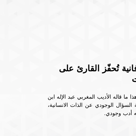
انية تُحفّز القارئ على 
ت
الأدب يجب أن يكون أدباً، وليس استنساخاً عن الواقع. هذا ما قاله الأديب المغربي عبد الإله ابن 
عرفة، موضحا بأن أدبه يحيي ويحفز في القارئ روحية السؤال الوجودي عن الذات الانسانية، 
نه أدب وجودي.