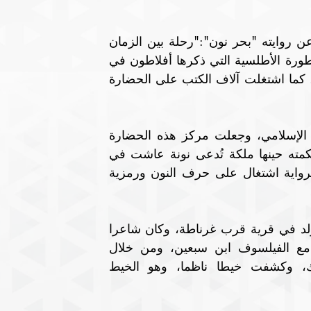
لكل رواية من روايات ابن عرفة، تفسير معين، وقال عن روايته "بحر نون":"رحلة بين الزمان 
والمكان من الأندلس وما كان يتمخض فيها، وحول الأسطورة الأطلسية التي ذكرها أفلاطون في 
محاورته المشهورة، أعطانا مفاتيح هذه الحضارة البائدة، كما اشتغلت آلاف الكتب على الحضارة 
وتحدثت عن هذه الحضارة انطلاقا الموروث الحضاري الإسلامي، وجعلت مركز هذه الحضارة 
الأطلسية في الصحراء، والمكان "وادي نون" والذي حكمته حينها ملكة تُدعى نونة عاشت في 
القرن الرابع قبل الميلاد، ونون هو البحر والمحيط، والرواية اشتغال على حرف النون ورمزية 
أما "بلاد صاد" فهي عن أبي الحسن الششتري، الذي ولد في قرية قرب غرناطة، وكان شاعرا 
سفَّاراً انطلق بالعلم والفكر والحضارة، وعن التقائه مع الفيلسوف ابن سبعين، ومن خلال 
الأحداث أظهرت الرواية منعرجا وتغيرا في السلوك، وكشفت خيطا ناظما، وهو الخيط 