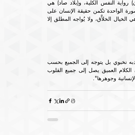
فرواية (جبل قاف) هي رواية القلب الكلي، و(بحر نون) رواية النفس الكلية، و(بلاد صاد) هي 
رواية الصورة الكلية مهما اختلفت صورنا. إن خلف الصورة الواحدة تكمن حقيقة الإنسان على 
حقيقة الصورة. لذا فإن أوسع حضرة لإدراك المطلق هي الخيال الخلاَّق، ولا يُواجه المطلق إلا 
لا يعتبر ابن عرفة، رغم حديثه وطرحه الفلسفي، ان أدبه نخبوي بل يتوجه إلى الجميع بحسب 
استعداد على واحد وتكوينه. وقال حول ذلك: "يبدو أن الكلام العميق يصل إلى جميع القلوب 
إنسانية وجوهرها".