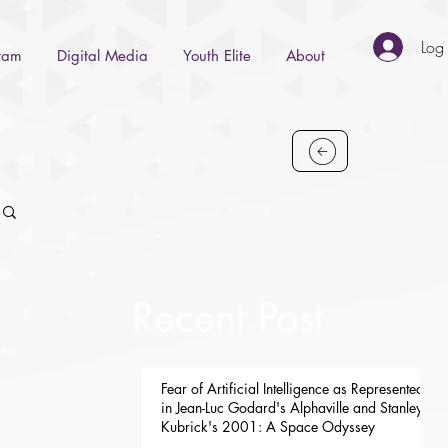
Log 
gram
Digital Media
Youth Elite
About
Recent Post
Fear of Artificial Intelligence as Represented
in Jean-Luc Godard's Alphaville and Stanley
Kubrick's 2001: A Space Odyssey