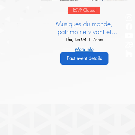
RSVP Closed
Musiques du monde,
patrimoine vivant et
dialogue interculturel :
Thu, Jun 04
Zoom
Présentation de l’IIMM
More info
Past event details