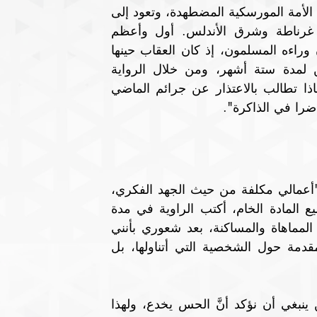
وأما عن روايته "الحواميم" فقال، ابن عرفة: "إنها قصة الأمة المورسكية المضطهدة، وتعود إلى 
العام 1492 عندما عاش المسلمون الذين بقوا في غرناطة وشرق الأندلس. أول وأعظم 
اضطهاد تعرض له شعب، حتى أن اكتشاف أمريكا كان وراءه المسلمون، إذ كان العقاب حينها 
على كل من يتكلم العربية الشغل بالتجديف بالسفن لمدة ستة أشهر، ومن خلال الرواية 
ومعالجاتها أطرح العديد من الأسئلة الفلسفية، وهو لماذا تطالب بالاعتذار عن جرائم الماضي 
را في الذاكرة".
وعن شخصياته التاريخية، في أعماله، قال ابن عرفة: "أعمالي مكلفة من حيث الجهد الفكري، 
والشغل على المخطوطات والمصادر الكبرى، بعد تجميع المادة الخام، أكتب الراوية في مدة 
محددة، وذلك بحسب انشغالاتي، وقد أكتب بحالة من المماهاة والمساكنة، بعد شعوري بأنني 
اخترقت الموضوع، ولهذا يمكن الوثوق بالمعلومات المقدمة حول الشخصية التي أتناولها، بل 
وتابع:" في ترجمة هذه الشخصيات يحضر الخيال، لكن ينبغي أن نؤكد أنَّ الحس يخدع، ولهذا 