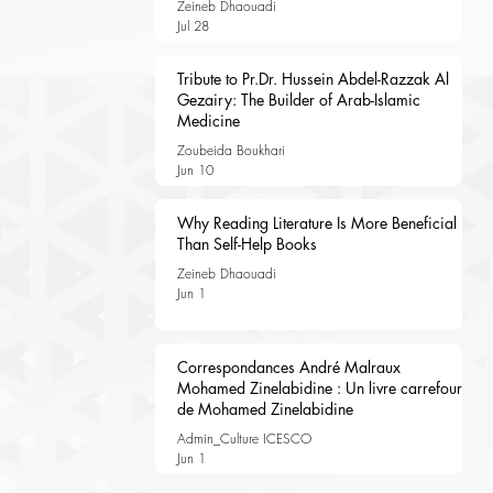
Zeineb Dhaouadi
Jul 28
Tribute to Pr.Dr. Hussein Abdel-Razzak Al
Gezairy: The Builder of Arab-Islamic
Medicine
Zoubeida Boukhari
Jun 10
Why Reading Literature Is More Beneficial
Than Self-Help Books
Zeineb Dhaouadi
Jun 1
Correspondances André Malraux
Mohamed Zinelabidine : Un livre carrefour
de Mohamed Zinelabidine
Admin_Culture ICESCO
Jun 1