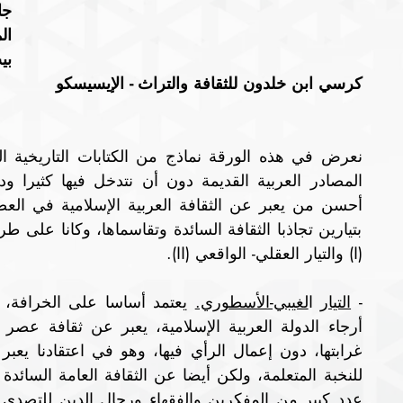
جا
ال
بي
كرسي ابن خلدون للثقافة والتراث - الإيسيسكو
(ا) والتيار العقلي- الواقعي (اا).
- 
التيار
 ا
لغيبي-الأسطوري.