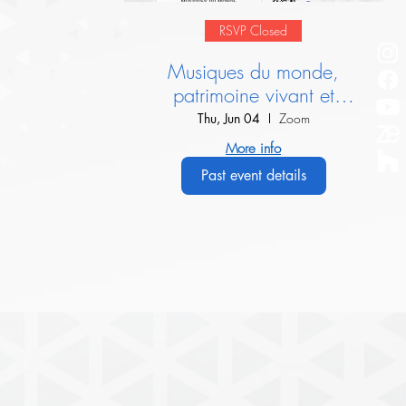
RSVP Closed
Musiques du monde,
patrimoine vivant et
dialogue interculturel :
Thu, Jun 04
Zoom
Présentation de l’IIMM
More info
Past event details