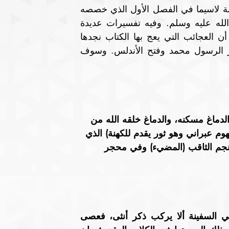
وهذا الكتاب الأخير تطغى عليه الأساطير العجيبة والغريبة لاسيما في الفصل الأول الذي خصصه 
للرسل والأنبياء الدين بعثوا قبل الرسول محمد صلى الله عليه وسلم. وفيه تفسيرات عديدة 
للقصص القرآني، يوردها على أنها حقائق مسلمة؛ بل أن العجائب التي يعج بها الكتاب نجدها 
حتى في الفصول التي تتعلق بالحقبات التاريخية كعصر الرسول محمد وفتح الأندلس. وسوف 
دماغ مسكنه، والدماغ خلقه الله من 
م عبراني وهو ثور يقدم للكهنة) الذي 
نجم الثاقب (المضيء) وفي محجر 
 '"وكان نوح عليه السلام قد عهد إلى كل من كان في السفينة ألا يركب ذكر أنثى، فعصى 