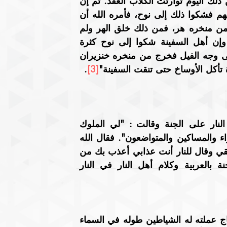
الكلب فوثب على كلبة فعوقب بالعقد (أي الربط)، فمن ذلك اليوم توارثت الكلاب العقد. ثم إن 
الفويسقة (الفأرة) تعدت على طعام أهل السفينة ومتاعهم فشكوا ذلك إلى نوح، فأمره الله أن 
يجر يده على وجه الأسد ففعل، فعطس الأسد فخرج من منخره هر، فمن ذلك خلق الهر ولم 
يكن من جملة الخليقة التي أدخل نوح في السفينة. وإن أهل السفينة شكوا إلى نوح كثرة 
الزبول والأوساخ فدعا نوح ربه فأمره أم يمسح يده على وجه الفيل فخرج من منخره خنزيران 
 تأكل الأوساخ حتى تنقت السفينة"
[3]
.
"وقال رسول الله : "اختصمت الجنة والنار ففخرت النار على الجنة وقالت : "لي الملوك 
والأغنياء والجبابرة وأشراف الناس ولك الضعفاء والفقراء والمساكين والمتواضعون". فقال الله 
تعالى للجنة : أنت رحمتي أرحم بك من أطاعني من خلقي وقال للنار أنت عذابي أعذب بك من 
قال فكلام أهل الجنة في الجنة بالعربية وكلام أهل النار في النار 
"قال عكرمة وكان لسليمان قصر أبيض من قوارير زجاج عملته له الشياطين طوله في السماء 