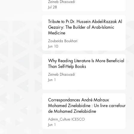
Zeineb Dhaouadi
Jul 28
Tribute to Pr.Dr. Hussein Abdel-Razzak Al
Gezairy: The Builder of Arab-Islamic
Medicine
Zoubeida Boukhari
Jun 10
Why Reading Literature Is More Beneficial
Than Self-Help Books
Zeineb Dhaouadi
Jun 1
Correspondances André Malraux
Mohamed Zinelabidine : Un livre carrefour
de Mohamed Zinelabidine
Admin_Culture ICESCO
Jun 1