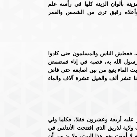
عشرة آلاف ذراع وعرضه الف ذراع وله الف ركن مزينة بألوان الزينة كلها في رأسه علم 
أخضر يضيء بالليل كالنار، أسفله أشد من الحديد وأعلاه رقيق ترى من الشمس والقمر 
"ثم دخلت سنة تسع للهجرة ففيها غزا رسول الله تبوك، فعطش الناس والمسلمون حتى كادوا 
يهلكوا، وكان مع رجل إدواة فيها شيء من ماء فأمر رسول الله به، فصبه في إناء فمضمض 
منه ثم رده في إنائه ووضع فيه يده. قال أنس: فلقد رأيت الماء ينبع من بين اصابعه حتى فاض 
وشرب العسكر وسقوا دوابهم وهم ثلاثون ألفا، الإبل إثنا عشر ألف والخيل عشرة آلاف والماء 
"وكان إلى جانب البيت الذي وجد فيه التيجان بيت آخر عليه أربعة وعشرون قفلا، فكلما ولي 
ملك ضرب عليه قفلا كما فعل ذلك من قبله حتى كانت ولاية لذريق الذي افتتحت الأندلس في 
دولته. فقال لذريق قبل فتح الأندلس بأيام يسيرة : والله لا أموت بغم هذا البيت، ولا بد من أن 