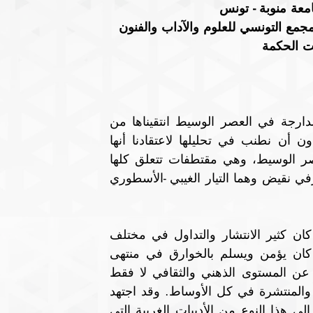
معة منوبة - تونس
مجمع التونسي للعلوم والآداب والفنون 
ت الحكمة
نعرض في هذه الورقة نماذج من الكتابات التاريخية الدارجة في العصر الوسيط انتقيناها من 
المصادر العربية القديمة دون أن نتدخل فيها كثيرا ودون أن نطنب في تحليلها لاعتقادنا أنها 
أحسن من يعبر عن الثقافة العربية الإسلامية في العصر الوسيط، وهي مقتطفات تتعلق كلها 
بتيارين تجاذبا الثقافة السائدة وتقاسماها، وكانا على طرفي نقيض وهما التيار الغيبي -الأسطوري 
 يعتمد أساسا على الخرافة، كان كثير الانتشار والتداول في مختلف 
أرجاء الدولة العربية الإسلامية، يعبر عن ثقافة عصر كان يؤمن ويسلم بالخوارق في منتهى 
غرابتها، دون إعمال الرأي فيها، وهو في اعتقادنا يعبر عن المستوى الذهني والثقافي لا فقط 
للنخبة المتعلمة، ولكن أيضا عن الثقافة العامة السائدة والمنتشرة في كل الأوساط. وقد اجتهد 
عدد كبير من المفكرين والفقهاء ورجال الدين للتصدي إلى هذا النوع من الأدبيات الغريبة التي 