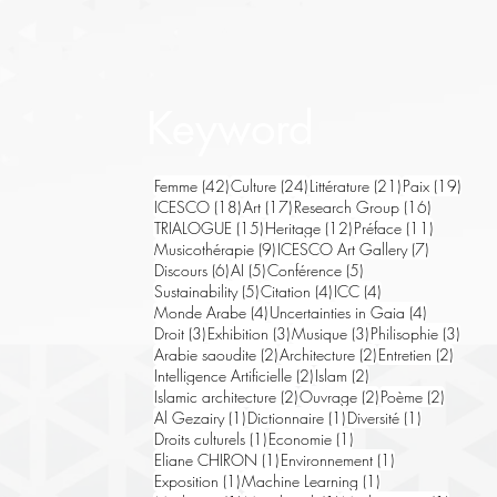
Keyword
42 posts
24 posts
21 posts
19 po
Femme
(42)
Culture
(24)
Littérature
(21)
Paix
(19)
18 posts
17 posts
16 posts
ICESCO
(18)
Art
(17)
Research Group
(16)
15 posts
12 posts
11 posts
TRIALOGUE
(15)
Heritage
(12)
Préface
(11)
9 posts
7 posts
Musicothérapie
(9)
ICESCO Art Gallery
(7)
6 posts
5 posts
5 posts
Discours
(6)
AI
(5)
Conférence
(5)
5 posts
4 posts
4 posts
Sustainability
(5)
Citation
(4)
ICC
(4)
4 posts
4 posts
Monde Arabe
(4)
Uncertainties in Gaia
(4)
3 posts
3 posts
3 posts
3 pos
Droit
(3)
Exhibition
(3)
Musique
(3)
Philisophie
(3)
2 posts
2 posts
2 post
Arabie saoudite
(2)
Architecture
(2)
Entretien
(2)
2 posts
2 posts
Intelligence Artificielle
(2)
Islam
(2)
2 posts
2 posts
2 posts
Islamic architecture
(2)
Ouvrage
(2)
Poème
(2)
1 post
1 post
1 post
Al Gezairy
(1)
Dictionnaire
(1)
Diversité
(1)
1 post
1 post
Droits culturels
(1)
Economie
(1)
1 post
1 post
Eliane CHIRON
(1)
Environnement
(1)
1 post
1 post
Exposition
(1)
Machine Learning
(1)