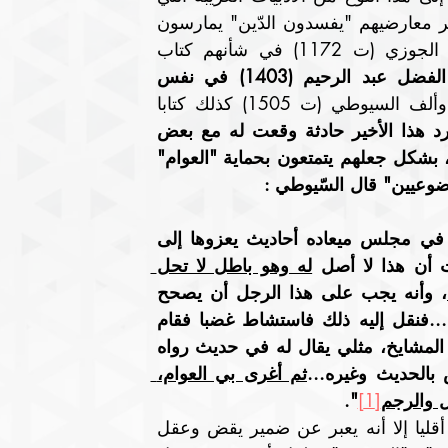
تنضوي تحت عنوان "القصة"، فكان القصاصون في نظر معارضيهم "يفسدون الدّين" يمارسون 
ضربا من ضروب "التحيل" أو "الدّلس" ، فألف ابن الجوزي (ت 1172) في شأنهم كتاب 
الحافظ زين الدين أبو الفضل عبد الرحيم (1403) في نفس 
وألف السيوطي (ت 1505) كذلك كتابا 
"تحذير الخواص من أكاذيب القصاص". وقد أورد هذا الأخير حادثة وقعت له مع بعض 
القصاصين تبين مدى تمكنهم من الرأي العام واستمالته، بشكل جعلهم يتمتعون بحماية "العوام" 
ضوعيين" قال السّيوطي :
"استفتيت في هذه الأيام في رجل من القصاص يورد في مجلس ميعاده أحاديث يعزوها إلى 
ت أن هذا لا أصل 
له وهو باطل لا تحل 
، وأنه يجب على هذا الرجل أن يصحح 
الأحاديث التي يرويها في مجلسه على مشايخ الحديث...فنقل إليه ذلك فاستشاط غضبا فقام 
وقعد وأرعد وأزبد. وقال : "مثلي يصحح الأحاديث على المشايخ، مثلي يقال له في حديث رواه 
بالحديث وغيره...
ثم أغرى بي العوام، 
ل والرجم
[1]
".
 يمكن أن ننعته ب"العقلي" وهو وإن كان أقليا إلا أنه يعبر عن ضمير يقض وعقل 