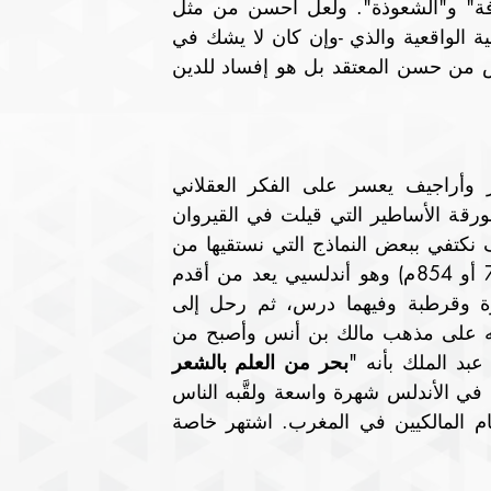
ناقد للمسلمات وعن منحى جدي في مصارعة "الخرافة" و"الشعوذة". ولعل أحسن من مثل 
هذا التيار عبد الرحمان بن خلدون، ابن المدرسة الزيتونية الواقعية والذي -وإن كان لا يشك في 
إيمانه الصادق- إلا أنه كان يرى أن الإيمان بالخوارق ليس من حسن المعتقد بل هو إفساد للدين 
ليس من الممكن الإحاطة بكل ما كتب من أساطير وأراجيف يعسر على الفكر العقلاني 
التجريبي أن يؤمن أو يصدق بها، ولن نتناول في هذه الورقة الأساطير التي قيلت في القيروان 
وقرطاجنة وقد درسناها في أعمال سابقة، ولذلك سوف نكتفي ببعض النماذج التي نستقيها من 
"تاريخ" عبد الملك بن حبيب ( 179/ 238هـ 796/853 أو 854م) وهو أندلسيي يعد من أقدم 
مؤرخي الأندلس، وُلِد قرب غرناطة، وعاش في ألبيرة وقرطبة وفيهما درس، ثم رحل إلى 
المشرق، وخاصة إلى المدينة المنورة؛ حيث درس الفقه على مذهب مالك بن أنس وأصبح من 
عبد الملك بأنه "
بحر من العلم بالشعر 
"، وقد أدرك في الأندلس شهرة واسعة ولقَّبه الناس 
"  وجعلوه نظيراً لسُحْنون بن سعيد إمام المالكيين في المغرب. اشتهر خاصة 