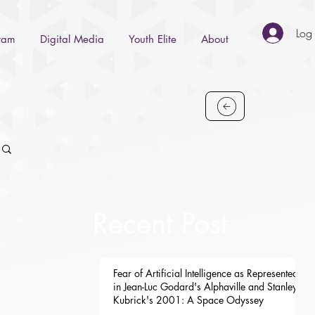
Log 
gram
Digital Media
Youth Elite
About
Recent Post
Fear of Artificial Intelligence as Represented
in Jean-Luc Godard's Alphaville and Stanley
Kubrick's 2001: A Space Odyssey