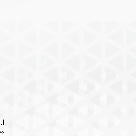
أ‌
مح