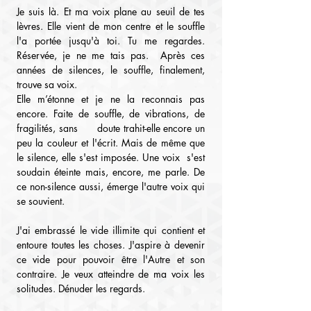
Je suis là. Et ma voix plane au seuil de tes 
lèvres. Elle vient de mon centre et le souffle 
l'a portée jusqu'à toi. Tu me regardes. 
Réservée, je ne me tais pas.  Après ces 
années de silences, le souffle, finalement, 
trouve sa voix.
Elle m’étonne et je ne la reconnais pas  
encore. Faite de souffle, de vibrations, de 
fragilités, sans      doute trahit-elle encore un 
peu la couleur et l'écrit. Mais de même que 
le silence, elle s'est imposée. Une voix  s'est 
soudain éteinte mais, encore, me parle. De 
ce non-silence aussi, émerge l'autre voix qui 
se souvient.
J'ai embrassé le vide illimite qui contient et 
entoure toutes les choses. J'aspire à devenir 
ce vide pour pouvoir être l'Autre et son 
contraire. Je veux atteindre de ma voix les 
solitudes. Dénuder les regards.