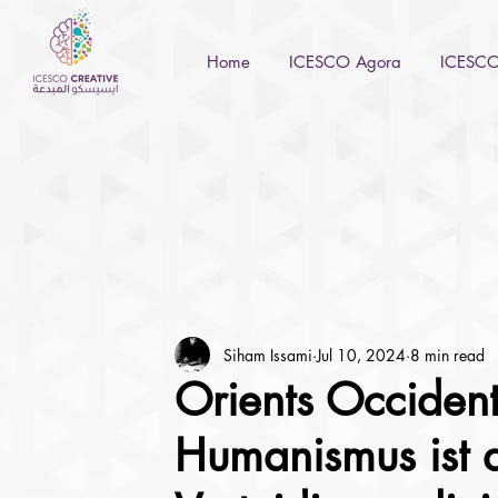
Home
ICESCO Agora
ICESCO 
Siham Issami
Jul 10, 2024
8 min read
Orients Occiden
Humanismus ist d