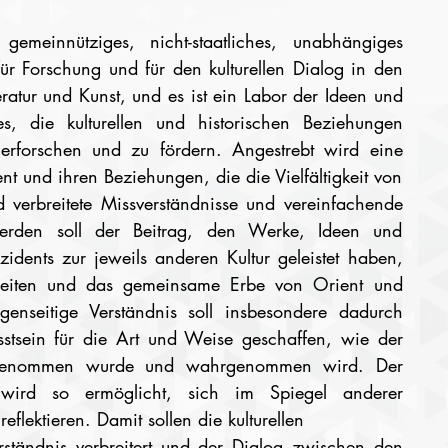
 gemeinnütziges, nicht-staatliches, unabhängiges 
g für Forschung und für den kulturellen Dialog in den 
ratur und Kunst, und es ist ein Labor der Ideen und 
 es, die kulturellen und historischen Beziehungen 
rforschen und zu fördern. Angestrebt wird eine 
t und ihren Beziehungen, die die Vielfältigkeit von 
verbreitete Missverständnisse und vereinfachende 
werden soll der Beitrag, den Werke, Ideen und 
idents zur jeweils anderen Kultur geleistet haben, 
nheiten und das gemeinsame Erbe von Orient und 
enseitige Verständnis soll insbesondere dadurch 
stsein für die Art und Weise geschaffen, wie der 
genommen wurde und wahrgenommen wird. Der 
wird so ermöglicht, sich im Spiegel anderer 
flektieren. Damit sollen die kulturellen
ständnis verbreitert und der Dialog zwischen den 