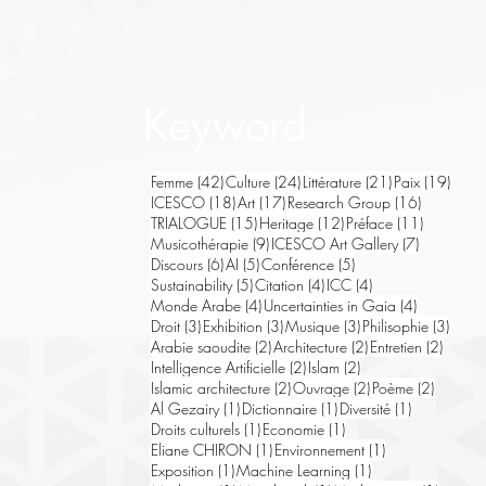
Keyword
42 posts
24 posts
21 posts
19 po
Femme
(42)
Culture
(24)
Littérature
(21)
Paix
(19)
18 posts
17 posts
16 posts
ICESCO
(18)
Art
(17)
Research Group
(16)
15 posts
12 posts
11 posts
TRIALOGUE
(15)
Heritage
(12)
Préface
(11)
9 posts
7 posts
Musicothérapie
(9)
ICESCO Art Gallery
(7)
6 posts
5 posts
5 posts
Discours
(6)
AI
(5)
Conférence
(5)
5 posts
4 posts
4 posts
Sustainability
(5)
Citation
(4)
ICC
(4)
4 posts
4 posts
Monde Arabe
(4)
Uncertainties in Gaia
(4)
3 posts
3 posts
3 posts
3 pos
Droit
(3)
Exhibition
(3)
Musique
(3)
Philisophie
(3)
2 posts
2 posts
2 post
Arabie saoudite
(2)
Architecture
(2)
Entretien
(2)
2 posts
2 posts
Intelligence Artificielle
(2)
Islam
(2)
2 posts
2 posts
2 posts
Islamic architecture
(2)
Ouvrage
(2)
Poème
(2)
1 post
1 post
1 post
Al Gezairy
(1)
Dictionnaire
(1)
Diversité
(1)
1 post
1 post
Droits culturels
(1)
Economie
(1)
1 post
1 post
Eliane CHIRON
(1)
Environnement
(1)
1 post
1 post
Exposition
(1)
Machine Learning
(1)