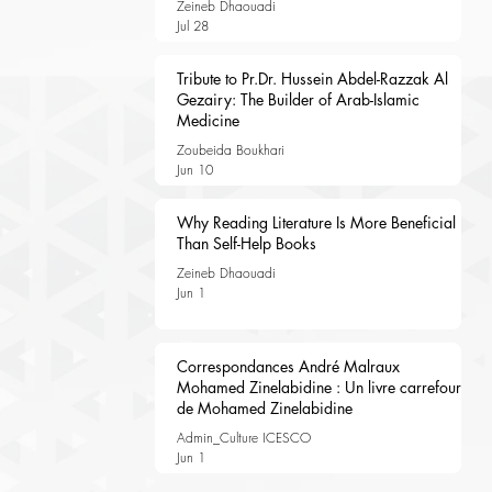
Zeineb Dhaouadi
Jul 28
Tribute to Pr.Dr. Hussein Abdel-Razzak Al
Gezairy: The Builder of Arab-Islamic
Medicine
Zoubeida Boukhari
Jun 10
Why Reading Literature Is More Beneficial
Than Self-Help Books
Zeineb Dhaouadi
Jun 1
Correspondances André Malraux
Mohamed Zinelabidine : Un livre carrefour
de Mohamed Zinelabidine
Admin_Culture ICESCO
Jun 1