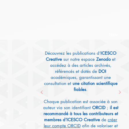
New
Découvrez les publications d’
ICESCO
Creative
sur notre espace
Zenodo
et
accédez à des articles archivés,
référencés et dotés de
DOI
académiques, garantissant une
consultation et
une citation scientifique
fiables
.
Chaque publication est associée à son
auteur via son identifiant
ORCID
;
il est
recommandé à tous les contributeurs et
membres d’ICESCO Creative
de
créer
leur compte ORCID
afin de valoriser et