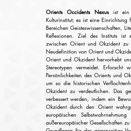
Orients Occidents Nexus 
ist ein
Kulturinstitut; es ist eine Einrichtun
Bereichen Geisteswissenschaften, Lite
Reflexionen. Ziel des Instituts ist
zwischen Orient und Okzident zu e
Neudefinition von Orient und Okziden
Orient und Okzident hervorhebt und 
Stereotypen vermeidet. Erforscht 
Persönlichkeiten des Orients und Okz
um so die historischen Verflochte
Okzident zu verdeutlichen. Das geg
verbessert werden, indem ein Bewus
Okzident durch den Orient wahr
europäischen Selbstwahrnehmung 
außereuropäischer Gesellschaften zu re
Grundlagen für das gegenseitige Ver