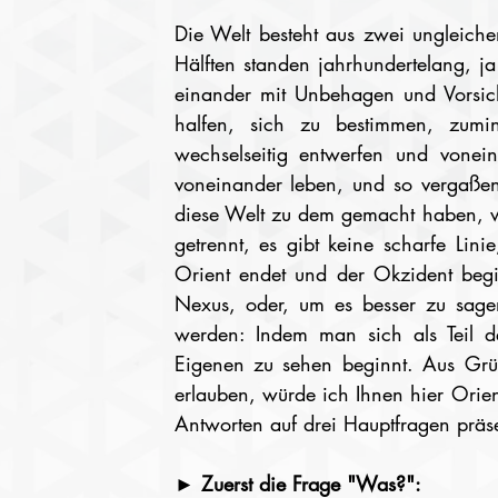
Die Welt besteht aus zwei ungleiche
Hälften standen jahrhundertelang, ja
einander mit Unbehagen und Vorsich
halfen, sich zu bestimmen, zumind
wechselseitig entwerfen und vonein
voneinander leben, und so vergaßen s
diese Welt zu dem gemacht haben, was
getrennt, es gibt keine scharfe Lini
Orient endet und der Okzident begi
Nexus, oder, um es besser zu sagen
werden: Indem man sich als Teil de
Eigenen zu sehen beginnt. Aus Grün
erlauben, würde ich Ihnen hier Orie
Antworten auf drei Hauptfragen prä
► Zuerst die Frage "Was?":