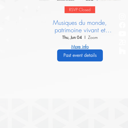
RSVP Closed
Musiques du monde,
patrimoine vivant et
dialogue interculturel :
Thu, Jun 04
Zoom
Présentation de l’IIMM
More info
Past event details