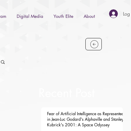
Log 
gram
Digital Media
Youth Elite
About
Recent Post
Fear of Artificial Intelligence as Represented
in Jean-Luc Godard's Alphaville and Stanley
Kubrick's 2001: A Space Odyssey