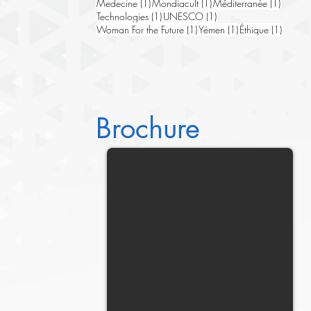
1 post
1 post
1 post
Medecine
(1)
Mondiacult
(1)
Méditerranée
(1)
1 post
1 post
Technologies
(1)
UNESCO
(1)
1 post
1 post
1 post
Woman For the Future
(1)
Yémen
(1)
Éthique
(1)
Brochure
2025