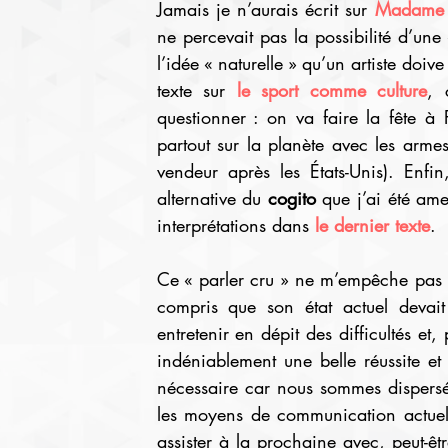
Jamais je n’aurais écrit sur 
Madame 
ne percevait pas la possibilité d’une 
l’idée « naturelle » qu’un artiste doiv
texte sur 
le sport comme culture
, 
questionner : on va faire la fête à 
partout sur la planète avec les arme
vendeur après les États-Unis). Enf
alternative du 
cogito
 que j’ai été ame
interprétations dans 
le dernier texte
.
Ce « parler cru » ne m’empêche pas de
compris que son état actuel devait
entretenir en dépit des difficultés et
indéniablement une belle réussite et
nécessaire car nous sommes dispersés.
les moyens de communication actuels,
assister à la prochaine avec, peut-êt