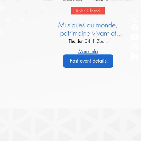
RSVP Closed
Musiques du monde,
patrimoine vivant et
dialogue interculturel :
Thu, Jun 04
Zoom
Présentation de l’IIMM
More info
Past event details