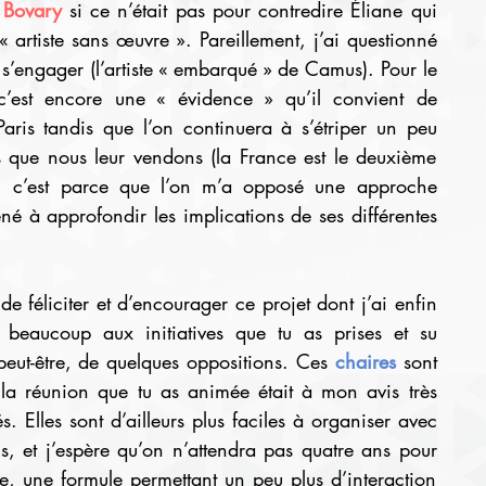
Bovary
 si ce n’était pas pour contredire Éliane qui 
« artiste sans œuvre ». Pareillement, j’ai questionné 
e s’engager (l’artiste « embarqué » de Camus). Pour le 
c’est encore une « évidence » qu’il convient de 
Paris tandis que l’on continuera à s’étriper un peu 
s que nous leur vendons (la France est le deuxième 
in, c’est parce que l’on m’a opposé une approche 
né à approfondir les implications de ses différentes 
 féliciter et d’encourager ce projet dont j’ai enfin 
 beaucoup aux initiatives que tu as prises et su 
, peut-être, de quelques oppositions. Ces 
chaires
 sont 
 la réunion que tu as animée était à mon avis très 
 Elles sont d’ailleurs plus faciles à organiser avec 
 et j’espère qu’on n’attendra pas quatre ans pour 
re, une formule permettant un peu plus d’interaction 