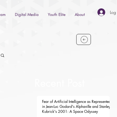
Log 
gram
Digital Media
Youth Elite
About
Recent Post
Fear of Artificial Intelligence as Represented
in Jean-Luc Godard's Alphaville and Stanley
Kubrick's 2001: A Space Odyssey