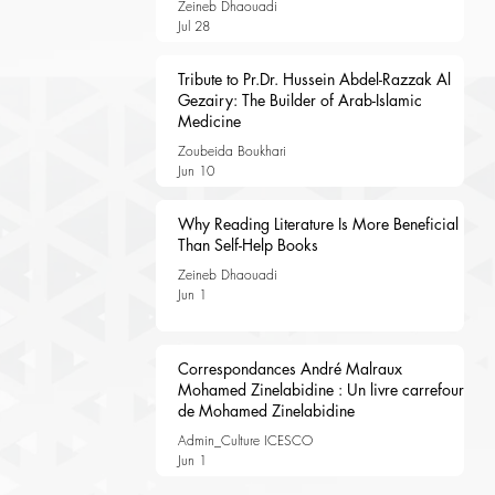
Zeineb Dhaouadi
Jul 28
Tribute to Pr.Dr. Hussein Abdel-Razzak Al
Gezairy: The Builder of Arab-Islamic
Medicine
Zoubeida Boukhari
Jun 10
Why Reading Literature Is More Beneficial
Than Self-Help Books
Zeineb Dhaouadi
Jun 1
Correspondances André Malraux
Mohamed Zinelabidine : Un livre carrefour
de Mohamed Zinelabidine
Admin_Culture ICESCO
Jun 1