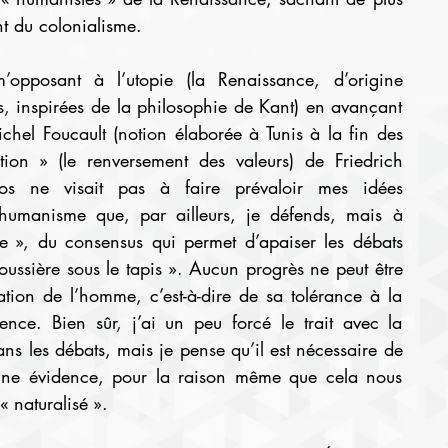
t du colonialisme.
pposant à l’utopie (la Renaissance, d’origine 
s, inspirées de la philosophie de Kant) en avançant 
chel Foucault (notion élaborée à Tunis à la fin des 
tion » (le renversement des valeurs) de Friedrich 
s ne visait pas à faire prévaloir mes idées 
umanisme que, par ailleurs, je défends, mais à 
e », du consensus qui permet d’apaiser les débats 
oussière sous le tapis ». Aucun progrès ne peut être 
ion de l’homme, c’est-à-dire de sa tolérance à la 
ence. Bien sûr, j’ai un peu forcé le trait avec la 
ns les débats, mais je pense qu’il est nécessaire de 
ne évidence, pour la raison même que cela nous 
« naturalisé ».