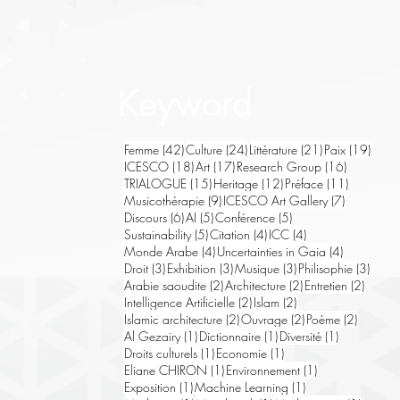
Keyword
42 posts
24 posts
21 posts
19 po
Femme
(42)
Culture
(24)
Littérature
(21)
Paix
(19)
18 posts
17 posts
16 posts
ICESCO
(18)
Art
(17)
Research Group
(16)
15 posts
12 posts
11 posts
TRIALOGUE
(15)
Heritage
(12)
Préface
(11)
9 posts
7 posts
Musicothérapie
(9)
ICESCO Art Gallery
(7)
6 posts
5 posts
5 posts
Discours
(6)
AI
(5)
Conférence
(5)
5 posts
4 posts
4 posts
Sustainability
(5)
Citation
(4)
ICC
(4)
4 posts
4 posts
Monde Arabe
(4)
Uncertainties in Gaia
(4)
3 posts
3 posts
3 posts
3 pos
Droit
(3)
Exhibition
(3)
Musique
(3)
Philisophie
(3)
2 posts
2 posts
2 post
Arabie saoudite
(2)
Architecture
(2)
Entretien
(2)
2 posts
2 posts
Intelligence Artificielle
(2)
Islam
(2)
2 posts
2 posts
2 posts
Islamic architecture
(2)
Ouvrage
(2)
Poème
(2)
1 post
1 post
1 post
Al Gezairy
(1)
Dictionnaire
(1)
Diversité
(1)
1 post
1 post
Droits culturels
(1)
Economie
(1)
1 post
1 post
Eliane CHIRON
(1)
Environnement
(1)
1 post
1 post
Exposition
(1)
Machine Learning
(1)