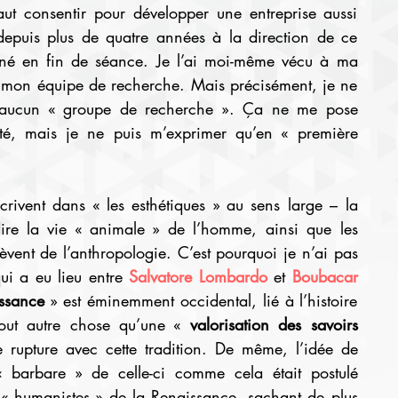
aut consentir pour développer une entreprise aussi 
epuis plus de quatre années à la direction de ce 
ligné en fin de séance. Je l’ai moi-même vécu à ma 
igé mon équipe de recherche. Mais précisément, je ne 
d’aucun « groupe de recherche ». Ça ne me pose 
té, mais je ne puis m’exprimer qu’en « première 
rivent dans « les esthétiques » au sens large – la 
dire la vie « animale » de l’homme, ainsi que les 
lèvent de l’anthropologie. C’est pourquoi je n’ai pas 
i a eu lieu entre 
Salvatore Lombardo
 et 
Boubacar 
ssance
 » est éminemment occidental, lié à l’histoire 
out autre chose qu’une « 
valorisation des savoirs 
e rupture avec cette tradition. De même, l’idée de 
 barbare » de celle-ci comme cela était postulé 
« humanistes » de la Renaissance, sachant de plus 