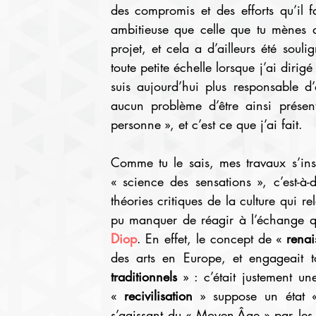
des compromis et des efforts qu’il f
ambitieuse que celle que tu mènes d
projet, et cela a d’ailleurs été sou
toute petite échelle lorsque j’ai dir
suis aujourd’hui plus responsable 
aucun problème d’être ainsi présen
personne », et c’est ce que j’ai fait.
Comme tu le sais, mes travaux s’insc
« science des sensations », c’est-à-
théories critiques de la culture qui re
pu manquer de réagir à l’échange qu
Diop
. En effet, le concept de « 
renai
des arts en Europe, et engageait t
traditionnels
 » : c’était justement un
« 
recivilisation
 » suppose un état «
s’agissant du « Moyen-Âge » par les 