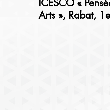
ICESCO « Pensée,
Arts », Rabat, 1e