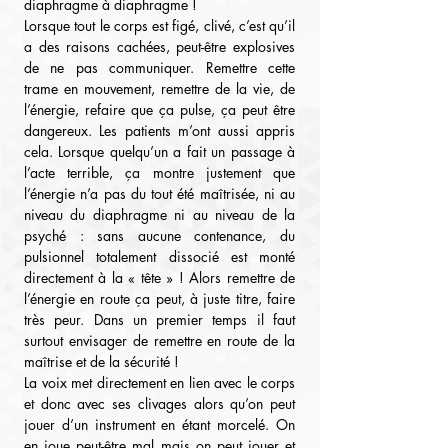
diaphragme à diaphragme !
Lorsque tout le corps est figé, clivé, c’est qu’il 
a des raisons cachées, peut-être explosives 
de ne pas communiquer. Remettre cette 
trame en mouvement, remettre de la vie, de 
l’énergie, refaire que ça pulse, ça peut être 
dangereux. Les patients m’ont aussi appris 
cela. Lorsque quelqu’un a fait un passage à 
l’acte terrible, ça montre justement que 
l’énergie n’a pas du tout été maîtrisée, ni au 
niveau du diaphragme ni au niveau de la 
psyché : sans aucune contenance, du 
pulsionnel totalement dissocié est monté 
directement à la « tête » ! Alors remettre de 
l’énergie en route ça peut, à juste titre, faire 
très peur. Dans un premier temps il faut 
surtout envisager de remettre en route de la 
maîtrise et de la sécurité !
La voix met directement en lien avec le corps 
et donc avec ses clivages alors qu’on peut 
jouer d’un instrument en étant morcelé. On 
en joue peut-être mal mais on peut jouer et 