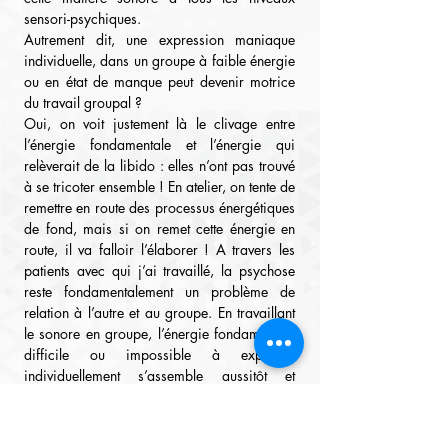
sensori-psychiques.
Autrement dit, une expression maniaque 
individuelle, dans un groupe à faible énergie 
ou en état de manque peut devenir motrice 
du travail groupal ?
Oui, on voit justement là le clivage entre 
l’énergie fondamentale et l’énergie qui 
relèverait de la libido : elles n’ont pas trouvé 
à se tricoter ensemble ! En atelier, on tente de 
remettre en route des processus énergétiques 
de fond, mais si on remet cette énergie en 
route, il va falloir l’élaborer ! A travers les 
patients avec qui j’ai travaillé, la psychose 
reste fondamentalement un problème de 
relation à l’autre et au groupe. En travaillant 
le sonore en groupe, l’énergie fondamentale 
difficile ou impossible à exprimer 
individuellement s’assemble aussitôt et 
malgré soi avec celle des autres. Cela 
donne, tout à coup, le droit d’exister, dans un 
autre miroir, sonore et groupal. C’est ce que 