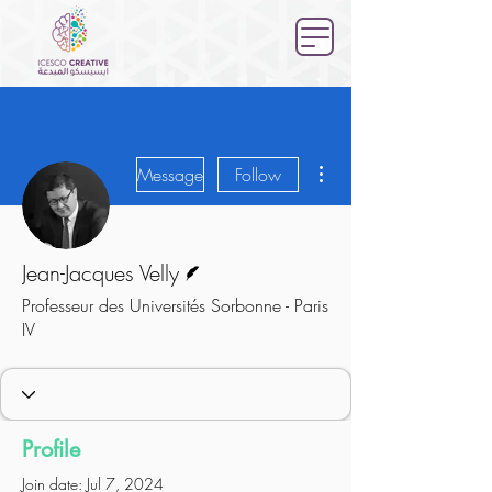
More actions
Message
Follow
Writer
Jean-Jacques Velly
Professeur des Universités Sorbonne - Paris
IV
Profile
Join date: Jul 7, 2024