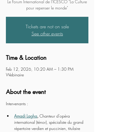
Le Forum International de l'ICESCO "La Culture
pour repenser le monde"
Tickets are not on sale
See other events
Time & Location
Feb 12, 2026, 10:20 AM – 1:30 PM
Webinaire
About the event
Intervenants :
Amadi Lagha
, 
Chanteur d’opéra 
international (ténor), spécialiste du grand 
répertoire verdien et puccinien, titulaire 