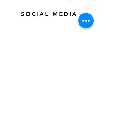
SOCIAL MEDIA
Home
ICESCO Agora
ICESCO Center for Holistic Policies
Our Publications & Brochures
Center Holistic Policies articles
The Capitals of Culture
Samarkand
Lists of Capitals of the Islamic World
Cultural Rights and the Right to
Culture
Digital Media