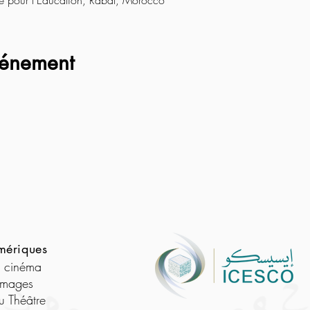
e pour l’Education, Rabat, Morocco
vénement
mériques
e cinéma
images
u Théâtre