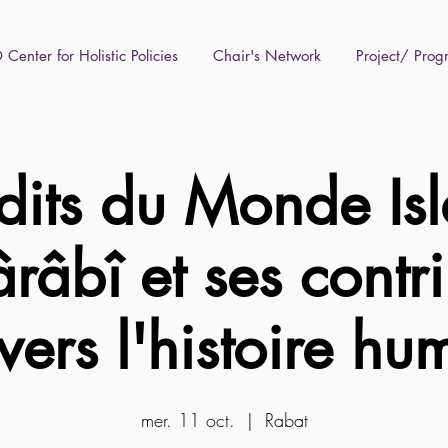
Center for Holistic Policies
Chair's Network
Project/ Pro
udits du Monde Is
Fârâbî et ses contr
vers l'histoire h
mer. 11 oct.
  |  
Rabat