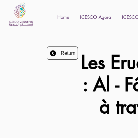
Home
ICESCO Agora
ICESCO 
Return
Les Er
: Al - 
à tra