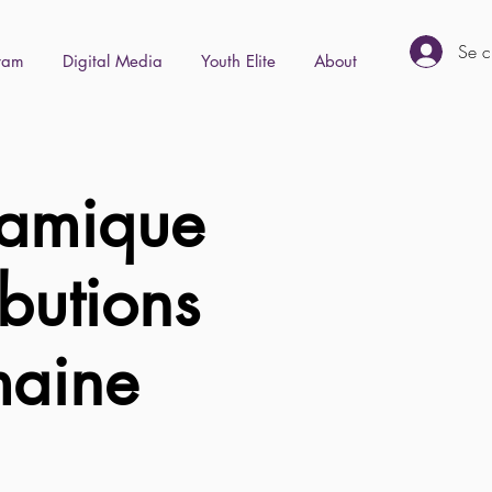
Se c
gram
Digital Media
Youth Elite
About
lamique
ibutions
umaine