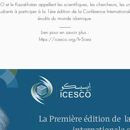
 et le Kazakhstan appellent les scientifiques, les chercheurs, les un
tudiants à participer à la 1ère édition de la Conférence International
érudits du monde islamique.
_____
Lien pour en savoir plus :
https://icesco.org/fr-5cea