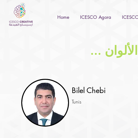
Home
ICESCO Agora
ICESCO 
... ان
Bilel Chebi
Tunis