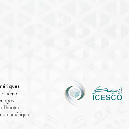
mériques
e cinéma
images
u Théâtre
que numérique