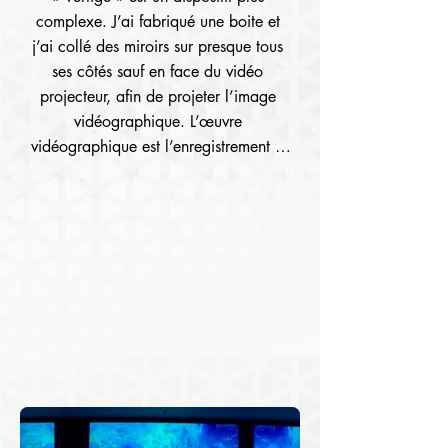
complexe. J’ai fabriqué une boite et 
j’ai collé des miroirs sur presque tous 
ses côtés sauf en face du vidéo 
projecteur, afin de projeter l’image 
vidéographique. L’œuvre 
vidéographique est l’enregistrement à 
partir d’un balcon d’un navire en plein 
appareillage pour le départ, que j’ai 
ensuite zoomé pour accentuer l’effet 
de vertige ressenti à ce moment. 
Projetée dans la boîte, l’œuvre 
vidéographique affiche un double 
mouvement, le mouvement du navire et 
le mouvement de l’image 
vidéographique le tout mis en abyme 
par l’effet de reflet des miroirs. L’œuvre 
exige le déplacement du spectateur 
pour la visionner de différents points 