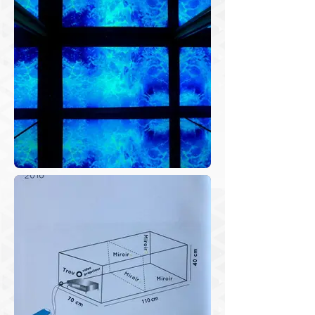
de vue, une vision panoptique 
accentuant le trouble visuel. Un trou a 
été réalisé en face de la projection 
pour intensifier l’effet de vertige. Cette 
boîte et son trou me rappellent le 
dispositif optique de la « Camera 
obscura », qui est un instrument 
optique objectif permettant l’obtention 
d’une image du réel grâce à une 
projection de la lumière sur une 
surface plane. Elle servait aux peintres 
avant que la découverte des procédés 
de fixation de l’image ne conduise à 
l’invention de la photographie.