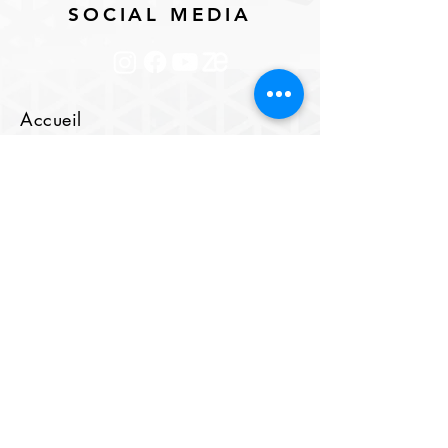
SOCIAL MEDIA
Accueil
ICESCO Agora
ICESCO Center for Holistic Policies
Nos chaises
Nos publications et brochures
Articles sur les politiques holistiques du
Centre
Les capitales de la culture
Choucha
Benghazi
Marrakech
Listes des capitales du monde islamique