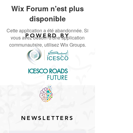
Wix Forum n'est plus
disponible
Cette application a été abandonnée. Si
POWERD BY
vous avez besoin d'une application
communautaire, utilisez Wix Groups.
ICESCO ROADS
for the
FUTURE
NEWSLETTERS