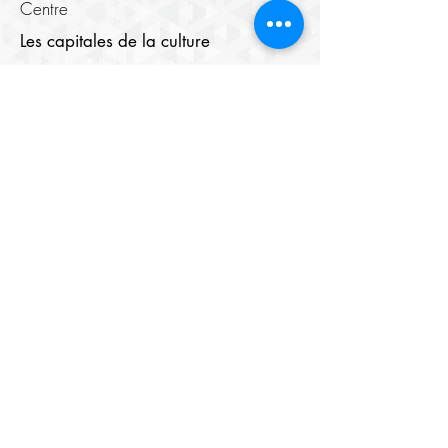
Centre
Les capitales de la culture
Choucha
Benghazi
Marrakech
Listes des capitales du monde islamique
Cultural Rights and the Right to
Culture
Médias numériques
Centre de cinéma
Centre d'images
Maison du Théâtre
Bibliothèque numérique
Youth Elite
À propos
Members