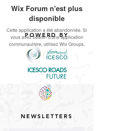
Wix Forum n'est plus
disponible
Cette application a été abandonnée. Si
POWERD BY
vous avez besoin d'une application
communautaire, utilisez Wix Groups.
ICESCO ROADS
for the
FUTURE
NEWSLETTERS