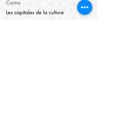
Centre
Les capitales de la culture
Choucha
Benghazi
Marrakech
Listes des capitales du monde islamique
Cultural Rights and the Right to
Culture
Médias numériques
Centre de cinéma
Centre d'images
Maison du Théâtre
Bibliothèque numérique
Youth Elite
À propos
Members