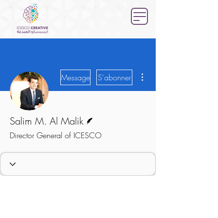
Plus d'actions
Message
S'abonner
Écrivain
Salim M. Al Malik
Director General of ICESCO