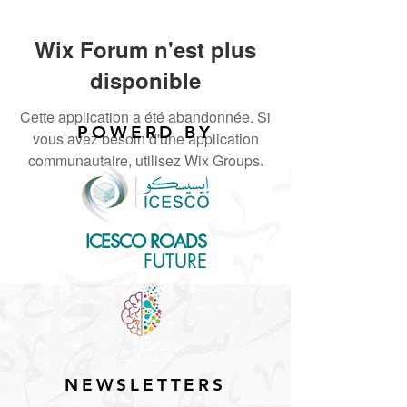
Wix Forum n'est plus
disponible
Cette application a été abandonnée. Si
POWERD BY
vous avez besoin d'une application
communautaire, utilisez Wix Groups.
ICESCO ROADS
for the
FUTURE
NEWSLETTERS