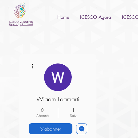
Home
ICESCO Agora
ICESCO 
Plus d'actions
Wiaam Laamarti
0
1
Abonné
Suivi
S'abonner