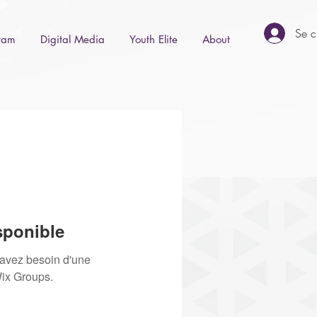
Se c
gram
Digital Media
Youth Elite
About
sponible
 avez besoin d'une
Wix Groups.