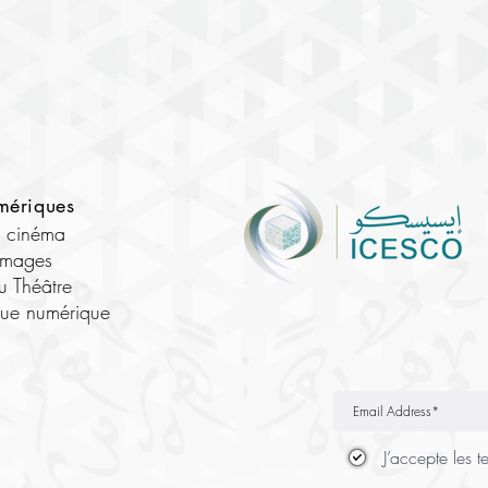
mériques
e cinéma
images
u Théâtre
que numérique
J’accepte les t