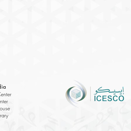
dia
enter
nter
House
brary