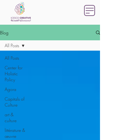
Blog
All Posts
All Posts
Center for
Holistic
Policy
Agora
Capitals of
Culture
art &
culture
littérature &
œuvre