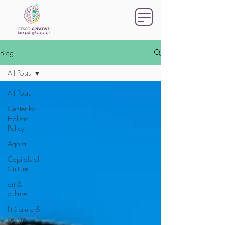
Blog
All Posts
All Posts
Center for
Holistic
Policy
Agora
Capitals of
Culture
art &
culture
littérature &
œuvre