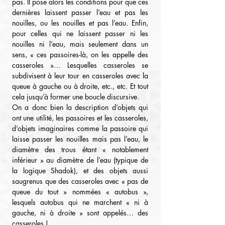
pas. Il pose alors les conditions pour que ces 
dernières laissent passer l’eau et pas les 
nouilles, ou les nouilles et pas l’eau. Enfin, 
pour celles qui ne laissent passer ni les 
nouilles ni l’eau, mais seulement dans un 
sens, « ces passoires-là, on les appelle des 
casseroles »… Lesquelles casseroles se 
subdivisent à leur tour en casseroles avec la 
queue à gauche ou à droite, etc., etc. Et tout 
cela jusqu’à former une boucle discursive.
On a donc bien la description d’objets qui 
ont une utilité, les passoires et les casseroles, 
d’objets imaginaires comme la passoire qui 
laisse passer les nouilles mais pas l’eau, le 
diamètre des trous étant « notablement 
inférieur » au diamètre de l’eau (typique de 
la logique Shadok), et des objets aussi 
saugrenus que des casseroles avec « pas de 
queue du tout » nommées « autobus », 
lesquels autobus qui ne marchent « ni à 
gauche, ni à droite » sont appelés… des 
casseroles !