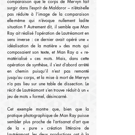
comparaison que le corps de Mervyn fait 
surgir dans l’esprit de Maldoror – n’était-elle 
pas réduite à l’image de la comparaison 
elle-même qui n’évoque nullement ladite 
situation ? Autrement dit, il semble que Man 
Ray ait réalisé l’opération de Lautréamont en 
sens inverse : ce dernier avait opéré une « 
idéalisation de la matière » des mots qui 
composaient son texte, et Man Ray a « re-
matérialisé » ces mots. Mais, dans cette 
opération de synthèse, il s’est d’abord arrêté 
en chemin puisqu’il n’est pas remonté 
jusqu’au corps, et la mise à mort de Mervyn 
n’a pas lieu sur une table de dissection. Le 
récit de Lautréamont s’en trouve réduit à un « 
jeu de mots » formel, désincarné.
Cet exemple montre que, bien que la 
pratique photographique de Man Ray puisse 
sembler plus proche de l’artisanat d’art que 
de la « pure » création littéraire de 
Lautréamont, les deux productions ont à la 