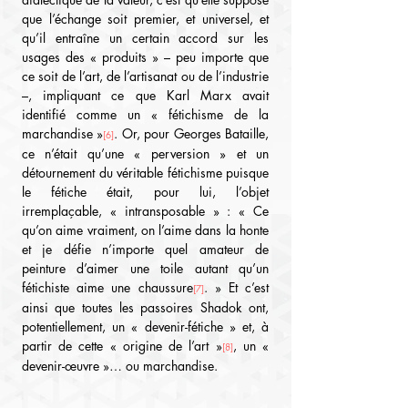
que l’échange soit premier, et universel, et 
qu’il entraîne un certain accord sur les 
usages des « produits » – peu importe que 
ce soit de l’art, de l’artisanat ou de l’industrie 
–, impliquant ce que Karl Marx avait 
identifié comme un « fétichisme de la 
marchandise »
. Or, pour Georges Bataille, 
[6]
ce n’était qu’une « perversion » et un 
détournement du véritable fétichisme puisque 
le fétiche était, pour lui, l’objet 
irremplaçable, « intransposable » : « Ce 
qu’on aime vraiment, on l’aime dans la honte 
et je défie n’importe quel amateur de 
peinture d’aimer une toile autant qu’un 
fétichiste aime une chaussure
. » Et c’est 
[7]
ainsi que toutes les passoires Shadok ont, 
potentiellement, un « devenir-fétiche » et, à 
partir de cette « origine de l’art »
, un « 
[8]
devenir-œuvre »… ou marchandise.