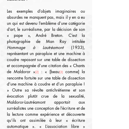
Les exemples d’objets imaginaires ou 
absurdes ne manquent pas, mais il y en a eu 
un qui est devenu l’emblème d’une catégorie 
d’art, le surréalisme, par la décision de son 
« pape », André Breton. C’est la 
photographie de Man Ray intitulée 
Hommage à Lautréamont
 (1933), 
représentant un parapluie et une machine à 
coudre reposant sur une table de dissection 
et accompagnée d’une citation des « Chants 
de Maldoror »
 : « [beau
 comme] la 
[2]
[3]
rencontre fortuite sur une table de dissection 
d’une machine à coudre et d’un parapluie ! 
» Outre sa révolte antichrétienne et son 
évocation plutôt crue de la sexualité, 
Maldoror-Lautréamont apportait aux 
surréalistes une conception de l’écriture et de 
la lecture comme expérience et découverte 
qu’ils ont assimilée à leur « écriture 
automatique ». « L’association libre » 