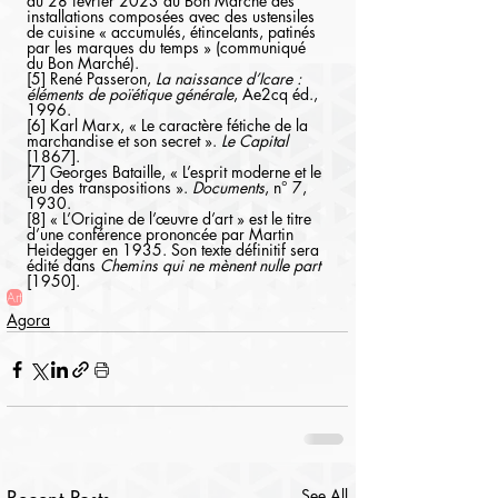
au 28 février 2023 au Bon Marché des 
installations composées avec des ustensiles 
de cuisine « accumulés, étincelants, patinés 
par les marques du temps » (communiqué 
du Bon Marché).
[5] René Passeron, 
La naissance d’Icare : 
éléments de poïétique générale
, Ae2cq éd., 
1996.
[6] Karl Marx, « Le caractère fétiche de la 
marchandise et son secret ». 
Le Capital
[1867].
[7] Georges Bataille, « L’esprit moderne et le 
jeu des transpositions ». 
Documents
, n° 7, 
1930.
[8] « L’Origine de l’œuvre d’art » est le titre 
d’une conférence prononcée par Martin 
Heidegger en 1935. Son texte définitif sera 
édité dans 
Chemins qui ne mènent nulle part
[1950].
Art
Agora
See All