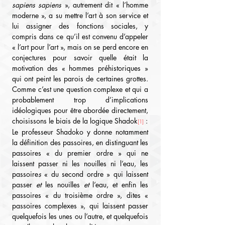
sapiens sapiens
 », autrement dit « l’homme 
moderne », a su mettre l’art à son service et 
lui assigner des fonctions sociales, y 
compris dans ce qu’il est convenu d’appeler 
« l’art pour l’art », mais on se perd encore en 
conjectures pour savoir quelle était la 
motivation des « hommes préhistoriques » 
qui ont peint les parois de certaines grottes. 
Comme c’est une question complexe et qui a 
probablement trop d’implications 
idéologiques pour être abordée directement, 
choisissons le biais de la logique Shadok
 :
[1]
Le professeur Shadoko y donne notamment 
la définition des passoires, en distinguant les 
passoires « du premier ordre » qui ne 
laissent passer ni les nouilles ni l’eau, les 
passoire
s
 « du second ordre » qui laissent 
passer 
et
 les nouilles 
et
 l’eau, et enfin les 
passoires « du troisième ordre », dites « 
passoires complexes », qui laissent passer 
quelquefois les unes ou l’autre, et quelquefois 