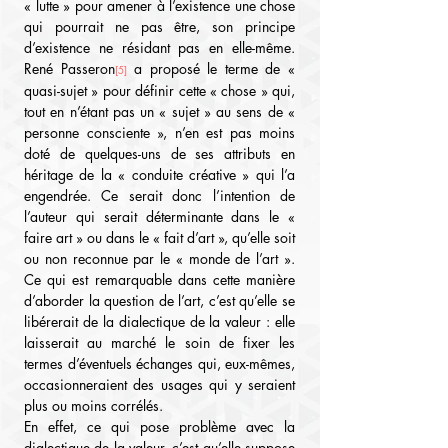
« lutte » pour amener à l’existence une chose 
qui pourrait ne pas être, son principe 
d’existence ne résidant pas en elle-même. 
René Passeron
 a proposé le terme de « 
[5]
quasi-sujet » pour définir cette « chose » qui, 
tout en n’étant pas un « sujet » au sens de « 
personne consciente », n’en est pas moins 
doté de quelques-uns de ses attributs en 
héritage de la « conduite créative » qui l’a 
engendrée. Ce serait donc l’intention de 
l’auteur qui serait déterminante dans le « 
faire art » ou dans le « fait d’art », qu’elle soit 
ou non reconnue par le « monde de l’art ». 
Ce qui est remarquable dans cette manière 
d’aborder la question de l’art, c’est qu’elle se 
libérerait de la dialectique de la valeur : elle 
laisserait au marché le soin de fixer les 
termes d’éventuels échanges qui, eux-mêmes, 
occasionneraient des usages qui y seraient 
plus ou moins corrélés.
En effet, ce qui pose problème avec la 
dialectique de la valeur, c’est qu’elle suppose 