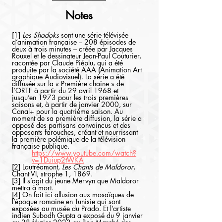
Notes
[1] 
Les Shadoks
 sont une série télévisée 
d’animation française – 208 épisodes de 
deux à trois minutes – créée par Jacques 
Rouxel et le dessinateur Jean-Paul Couturier, 
racontée par Claude Piéplu, qui a été 
produite par la société AAA (Animation Art 
graphique Audiovisuel). La série a été 
diffusée sur la « Première chaîne » de 
l’ORTF à partir du 29 avril 1968 et 
jusqu’en 1973 pour les trois premières 
saisons et, à partir de janvier 2000, sur 
Canal+ pour la quatrième saison. Au 
moment de sa première diffusion, la série a 
opposé des partisans convaincus et des 
opposants farouches, créant et nourrissant 
la première polémique de la télévision 
française publique.
https://www.youtube.com/watch?
v=1Duiup2tWKA
[2] Lautréamont, 
Les Chants de Maldoror
, 
Chant VI, strophe 1, 1869.
[3] Il s’agit du jeune Mervyn que Maldoror 
mettra à mort.
[4] On fait ici allusion aux mosaïques de 
l’époque romaine en Tunisie qui sont 
exposées au musée du Prado. Et l’artiste 
indien Subodh Gupta a exposé du 9 janvier 