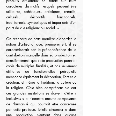
produits artisanaux se fonde sur leurs 
caractères distinctifs, lesquels peuvent être 
utilitaires, esthétiques, artistiques, créatifs, 
culturels, décoratifs, fonctionnels, 
traditionnels, symboliques et importants d’un 
point de vue religieux ou social. »
On retiendra de cette manière d’aborder la 
notion d’artisanat que, premièrement, il se 
caractériserait par la prépondérance de la 
contribution manuelle dans sa production et, 
deuxièmement, que cette production pourrait 
avoir de multiples finalités, et pas seulement 
utilitaires ou fonctionnelles puisqu’elle 
mentionne également la décoration, l’art et la 
création, et même la tradition, la culture ou 
la religion. C’est bien compréhensible car 
ces grandes institutions se doivent d’être « 
inclusives » et n’omettre aucune composante 
de l’humanité qui pourrait être concernée 
par cette pratique, fut-elle circonscrite dans 
une production n’entrant dans aucune 