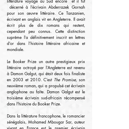
littérature voyage au Sud encore  et il fut 
 décerné à l’écrivain Abderrazek Gornah 
pour son œuvre littéraire. Ce Tanzanien, 
écrivant en anglais vit en Angleterre. Il avait 
écrit plus de dix romans qui restent, 
cependant peu connus. Cette distinction 
suprême l’a définitivement inscrit en lettres 
d’or dans l’histoire littéraire africaine et 
mondiale.
Le Booker Prize un autre prestigieux prix 
littéraire octroyé par l’Angleterre est revenu 
à Damon Galgut, qui était deux fois finaliste 
en 2003 et 2010. C’est 
The Promise,
 son 
neuvième roman, qui a propulsé cet écrivain 
anglophone au faîte. Damon Galgut est le 
troisième écrivain sud-africain récompensé 
dans l'histoire du Booker Prize.
Dans la littérature francophone, le romancier 
sénégalais, Mohamed Mbougar Sar, auteur 
vivant en France est le premier écrivain 