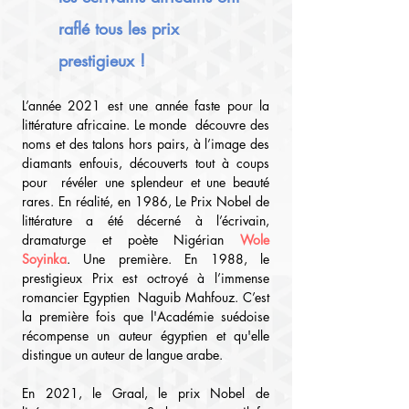
raflé tous les prix 
prestigieux !
L’année 2021 est une année faste pour la 
littérature africaine. Le monde  découvre des 
noms et des talons hors pairs, à l’image des 
diamants enfouis, découverts tout à coups 
pour  révéler une splendeur et une beauté 
rares. En réalité, en 1986, Le Prix Nobel de 
littérature a été décerné à l’écrivain, 
dramaturge et poète Nigérian 
Wole 
Soyinka
. Une première. En 1988, le 
prestigieux Prix est octroyé à l’immense 
romancier Egyptien  Naguib Mahfouz. C’est 
la première fois que l'Académie suédoise 
récompense un auteur égyptien et qu'elle 
distingue un auteur de langue arabe.
En 2021, le Graal, le prix Nobel de 