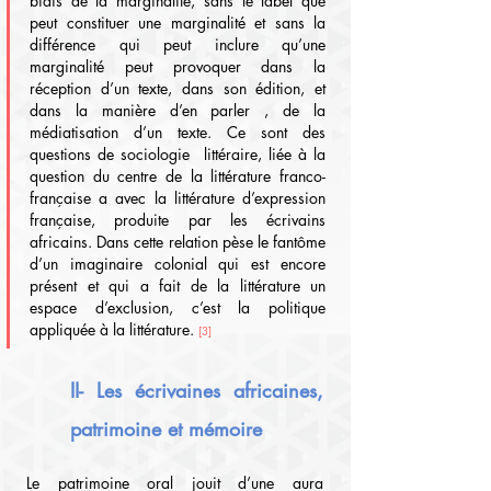
biais de la marginalité, sans le label que 
peut constituer une marginalité et sans la 
différence qui peut inclure qu’une 
marginalité peut provoquer dans la 
réception d’un texte, dans son édition, et 
dans la manière d’en parler , de la 
médiatisation d’un texte. Ce sont des 
questions de sociologie  littéraire, liée à la 
question du centre de la littérature franco-
française a avec la littérature d’expression 
française, produite par les écrivains 
africains. Dans cette relation pèse le fantôme 
d’un imaginaire colonial qui est encore 
présent et qui a fait de la littérature un 
espace d’exclusion, c’est la politique 
appliquée à la littérature. 
[3]
II- Les écrivaines africaines, 
patrimoine et mémoire
Le patrimoine oral jouit d’une aura 