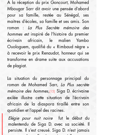
A la réception du prix Goncourt, Mohamed 
Mbougar Sarr dit avoir une pensée d’abord 
pour sa famille, restée au Sénégal, ses 
maitres d’écoles, sa famille et ses amis. Son 
roman : 
La Plus Secrète mémoire des 
hommes e
st inspiré de l’histoire du premier 
écrivain africain, le malien Yambo 
Ouologuem, qualifié du « Rimbaud nègre » 
à recevoir le prix Renaudot, honneur qui se 
transforme en drame suite aux accusations 
de plagiat.
La situation du personnage principal du 
roman de Mohamed Sarr, 
La Plus secrète 
mémoire des hommes
,
 Siga D. écrivaine 
[15]
exilée illustre cette situation de l’écrivain 
africain de la diaspora tiraillé entre son 
quotidien et l’appel des racines.
Elégie pour nuit noire
  fut le début du 
malentendu de Siga D. avec sa société. Il 
persiste. Il s’est creusé. Siga D. n’est jamais 