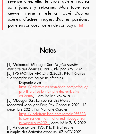
revenue chez elle. Je crois qu’elle mourra 
sans jamais y retourner. Mais toute son 
œuvre, même si elle a trouvé d’autres 
scènes, d’autres images, d’autres passions, 
porte en son cœur celles de son pays. 
[16]
Notes
[1] Mohamed  Mbougar Sar, 
La plus secrète 
mémoire des hommes,
  Paris, Philippe Rey, 2021.
[2] TV5 MONDE AFP, 24.12.2021, Prix littéraires 
: le triomphe des écrivains africains.
Disponible sur : 
https://information.tv5monde.com/afrique/
prix-litteraires-le-triomphe-des-ecrivains-
africains-
,
 Consulté le : 25- 5- 2022.
[3] Mbougar Sar, La couleur des Mots : 
Mohamed Mbougar Sarr, Prix Goncourt 2021, 18 
décembre 2021, Par Nathalie Cordier
https://leclaireur.fnac.com/article/55388-
la-couleur-des-mots-mohamed-mbougar-sarr-
prix-goncourt-2021
, consulté le 7- 5- 2022.
[4] Afrique culture, TV5, Prix littéraires : le 
triomphe des écrivains africains, 07 NOV 2021