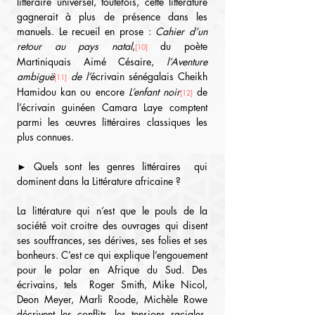
littéraire universel, toutefois, cette littérature 
gagnerait à plus de présence dans les 
manuels. Le recueil en prose :
 Cahier d’un 
retour au pays natal
,
 du poète 
[10]
Martiniquais Aimé Césaire, 
l’Aventure 
ambiguë
 de l’
écrivain sénégalais Cheikh 
[11]
Hamidou kan ou encore 
L’enfant noir
 de 
[12]
l’écrivain guinéen Camara Laye comptent 
parmi les œuvres littéraires classiques les 
plus connues.
► Quels sont les genres littéraires  qui 
dominent dans la Littérature africaine ?
La littérature qui n’est que le pouls de la 
société voit croitre des ouvrages qui disent 
ses souffrances, ses dérives, ses folies et ses 
bonheurs. C’est ce qui explique l’engouement 
pour le polar en Afrique du Sud. Des 
écrivains, tels  Roger Smith, Mike Nicol, 
Deon Meyer, Marli Roode, Michèle Rowe 
décrivent les conflits, les tensions raciales, 