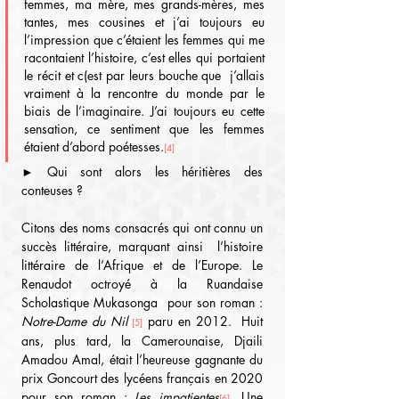
femmes, ma mère, mes grands-mères, mes 
tantes, mes cousines et j’ai toujours eu 
l’impression que c’étaient les femmes qui me 
racontaient l’histoire, c’est elles qui portaient 
le récit et c(est par leurs bouche que  j’allais 
vraiment à la rencontre du monde par le 
biais de l’imaginaire. J’ai toujours eu cette 
sensation, ce sentiment que les femmes 
étaient d’abord poétesses.
[4]
► Qui sont alors les héritières des 
conteuses ?
Citons des noms consacrés qui ont connu un 
succès littéraire, marquant ainsi  l’histoire 
littéraire de l’Afrique et de l’Europe. Le 
Renaudot octroyé à la Ruandaise 
Scholastique Mukasonga  pour son roman : 
Notre-Dame du Nil
 paru en 2012.  Huit 
[5]
ans, plus tard, la Camerounaise, Djaili 
Amadou Amal, était l’heureuse gagnante du 
prix Goncourt des lycéens français en 2020 
pour son roman : 
Les impatientes
. Une 
[6]