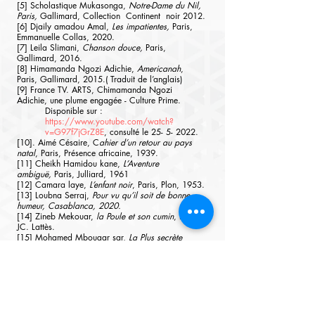
[5] Scholastique Mukasonga, 
Notre-Dame du Nil, 
Paris, 
Gallimard, Collection  Continent  noir 2012.
[6] Djaily amadou Amal, 
Les impatientes, 
Paris, 
Emmanuelle Collas, 2020.
[7] Leila Slimani, 
Chanson douce,
 Paris, 
Gallimard, 2016.
[8] Himamanda Ngozi Adichie, 
Americanah
, 
Paris, Gallimard, 2015.( Traduit de l’anglais)
[9] France TV. ARTS, Chimamanda Ngozi 
Adichie, une plume engagée - Culture Prime.
Disponible sur : 
https://www.youtube.com/watch?
v=G97f7jGrZ8E
, consulté le 25- 5- 2022.
[10].
Aimé Césaire, C
ahier d’un retour au pays 
natal
, Paris, Présence africaine, 1939.
[11] Cheikh Hamidou kane, 
L’Aventure 
ambiguë,
 Paris, Julliard, 1961
[12] Camara laye, 
L’enfant noir
, Paris, Plon, 1953.
[13] Loubna Serraj, 
Pour vu qu’il soit de bonne 
humeur, Casablanca, 2020.
[14] Zineb Mekouar, 
la Poule et son cumin
, Paris, 
JC. Lattès.
[15] Mohamed Mbougar sar, 
La Plus secrète 
mémoire des hommes, 
Paris, Philippe 
Rey/Jimsaan, 2021.
[16] Ibid, p.209.
Littérature
Agora
littérature & œuvre