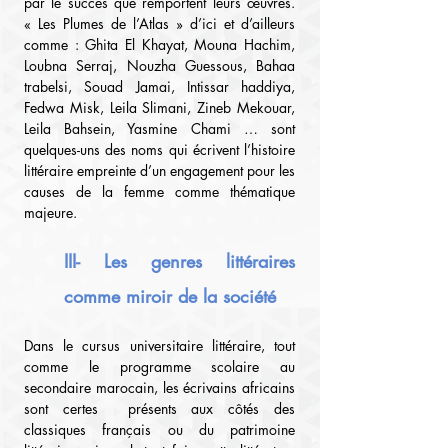
par le succès que remportent leurs œuvres. 
« Les Plumes de l’Atlas » d’ici et d’ailleurs 
comme : Ghita El Khayat, Mouna Hachim, 
Loubna Serraj, Nouzha Guessous, Bahaa 
trabelsi, Souad Jamai, Intissar haddiya, 
Fedwa Misk, Leila Slimani, Zineb Mekouar, 
Leila Bahsein, Yasmine Chami … sont 
quelques-uns des noms qui écrivent l’histoire 
littéraire empreinte d’un engagement pour les 
causes de la femme comme thématique 
majeure.
III- Les genres littéraires 
comme miroir de la société
Dans le cursus universitaire littéraire, tout 
comme le programme scolaire au 
secondaire marocain, les écrivains africains 
sont certes  présents aux côtés des 
classiques français ou du patrimoine 