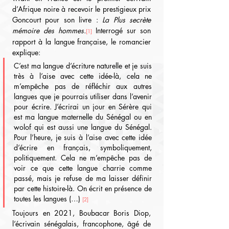
d’Afrique noire à recevoir le prestigieux prix 
Goncourt pour son livre : 
La Plus secrète 
mémoire des hommes.
Interrogé sur son 
[1]
rapport à la langue française, le romancier 
explique:
C’est ma langue d’écriture naturelle et je suis 
très à l’aise avec cette idée-là, cela ne 
m’empêche pas de réfléchir aux autres 
langues que je pourrais utiliser dans l’avenir 
pour écrire. J’écrirai un jour en Sérère qui 
est ma langue maternelle du Sénégal ou en 
wolof qui est aussi une langue du Sénégal. 
Pour l’heure, je suis à l’aise avec cette idée 
d’écrire en français, symboliquement, 
politiquement. Cela ne m’empêche pas de 
voir ce que cette langue charrie comme 
passé, mais je refuse de ma laisser définir 
par cette histoire-là. On écrit en présence de 
toutes les langues (…)
[2]
Toujours en 2021, Boubacar Boris Diop, 
l’écrivain sénégalais, francophone, âgé de 