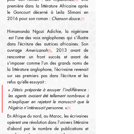
première dans la littérature Africaine après 
le Goncourt décerné à Leila Slimani en 
2016 pour son roman : 
Chanson douce
.
[7]
Himamanda Ngozi Adichie, la nigériane 
 est l’une des voix anglophones qui s’illustre 
dans l’écriture des autrices africaines. Son 
ouvrage 
Americanah
, 2013 avant de 
[8]
rencontrer un front succès et avant de 
s’imposer comme l’un des grands noms de 
la littérature anglophone, l’écrivaine revenait 
sur ses premiers pas dans l’écriture et les 
refus qu’elle essuyait :
« 
J’étais préparée à essuyer l’indifférence : 
les agents avaient été tellement nombreux à 
m’expliquer en rejetant le manuscrit que le 
Nigéria n’intéressait personne.
 »
[9]
En Afrique du nord, au Maroc, les écrivaines 
opèrent une révolution dans l’univers littéraire 
d’abord par le nombre de publications et 