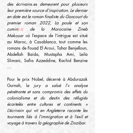
des 
écrivains.es
 demeurent pour plusieurs 
leur première source d’inspiration. Le dernier 
en date est le roman finaliste du Goncourt du 
premier roman 2022, La poule et son 
cumin
 de la Marocaine Zineb 
[14]
Mekouar
 où l’espace de l’intrigue est situé 
au Maroc, à Casablanca, tout comme les 
romans de Fouad El Aroui, Tahar Benjelloun, 
Abdellah Baida, Mustapha Ami, Leila 
Slimani, Safia Azzeddine, Rachid Benzine 
…
Pour le prix Nobel, décerné à Abdurazak 
Gurnah, l
e jury a salué l’« analyse 
pénétrante et sans compromis des effets du 
colonialisme et du destin des réfugiés 
écartelés entre cultures et continents » 
L’écrivain qui vit en Angleterre raconte les 
tourments liés à l’immigration et à l’exil et 
voyage à travers la géographie de Zinzibar.