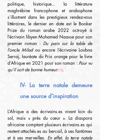
politique, historique... la littérature 
maghrébine francophone et arabophone 
s’illustrent dans les prestigieux rendez-vous 
littéraires, le dernier en date est le Booker 
Prize du roman arabe 2022 octroyé à 
l’écrivain libyen Mohamed Naasse pour son 
premier roman : 
Du pain sur la table de 
l’oncle Milad 
ou encore l’écrivaine
Loubna 
Serraj, lauréate du Prix orange pour le livre 
d’Afrique en 2021 pour son roman : 
Pour vu 
qu’il soit de bonne humeur
.
[13]
IV- La terre natale demeure 
une source d’inspiration
L’Afrique a des 
écrivains.es
 vivant loin du 
sol, mais « près du cœur ». La diaspora 
africaine comptant plusieurs 
écrivains.es
 qui 
restent 
attachés.es
 au bercail, à ses fantômes 
et à ses merveilles.
 En effet, la terre natale 