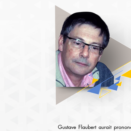
	Gustave Flaubert aurait prononcé cette phrase, mais on n’en trouve la trace dans 