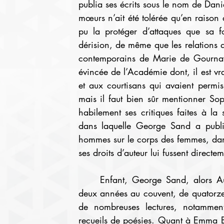
publia ses écrits sous le nom de Daniel
mœurs n’ait été tolérée qu’en raison d
pu la protéger d’attaques que sa fo
dérision, de même que les relations q
contemporains de Marie de Gournay, 
évincée de l’Académie dont, il est v
et aux courtisans qui avaient permis 
mais il faut bien sûr mentionner Sop
habilement ses critiques faites à l
dans laquelle George Sand a publi
hommes sur le corps des femmes, dans
ses droits d’auteur lui fussent directe
	Enfant, George Sand, alors Aurore Dupin, eut un précepteur et ne passera que 
deux années au couvent, de quatorze 
de nombreuses lectures, notamment
recueils de poésies. Quant à Emma Bov