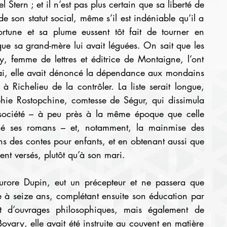
 Stern ; et il n’est pas plus certain que sa liberté de 
e son statut social, même s’il est indéniable qu’il a 
rtune et sa plume eussent tôt fait de tourner en 
ue sa grand-mère lui avait léguées. On sait que les 
femme de lettres et éditrice de Montaigne, l’ont 
rai, elle avait dénoncé la dépendance aux mondains 
à Richelieu de la contrôler. La liste serait longue, 
hie Rostopchine, comtesse de Ségur, qui dissimula 
a société – à peu près à la même époque que celle 
é ses romans – et, notamment, la mainmise des 
 des contes pour enfants, et en obtenant aussi que 
ment versés, plutôt qu’à son mari.
à seize ans, complétant ensuite son éducation par 
 d’ouvrages philosophiques, mais également de 
ary, elle avait été instruite au couvent en matière 