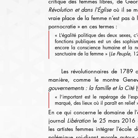
critique des femmes libres, de Ge
Révolution et dans l’Église 
où il se m
vraie place de la femme n’est pas à l’
pornocratie » en ces termes :
« L’égalité politique des deux sexes, c’
fonctions publiques est un des sophis
encore la conscience humaine et la na
sanctuaire de la femme » (
Le Peuple
, 1
	Les révolutionnaires de 1789 avaient d’ailleurs déjà envisagé les choses de cette 
manière, comme le montre Genevi
gouvernements : la famille et la Cité
 
« l’important est le repérage de l’es
marqué, des lieux où il paraît en relief 
En ce qui concerne le domaine de l’a
journal 
Libération
 le 25 mars 2016 qu
les artistes femmes intégrer l’école 
polémique soi-disant morale autour d