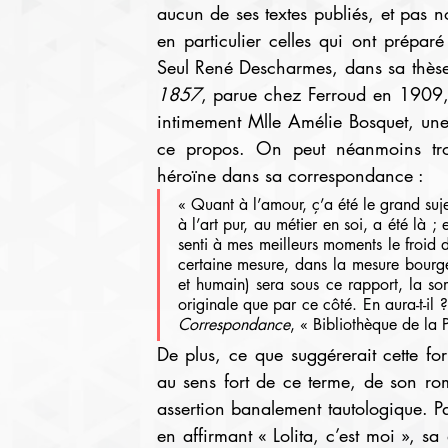
aucun de ses textes publiés, et pas 
en particulier celles qui ont prépa
Seul René Descharmes, dans sa thèse
1857
, parue chez Ferroud en 1909, l
intimement Mlle Amélie Bosquet, une 
ce propos. On peut néanmoins tro
héroïne dans sa correspondance :
« Quant à l’amour, ç’a été le grand suje
à l’art pur, au métier en soi, a été là ; 
senti à mes meilleurs moments le froid d
certaine mesure, dans la mesure bourgeo
et humain) sera sous ce rapport, la s
Correspondance
, « Bibliothèque de la P
De plus, ce que suggérerait cette formu
au sens fort de ce terme, de son ro
assertion banalement tautologique. Pa
en affirmant « Lolita, c’est moi », sa