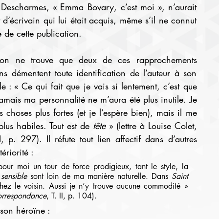
 Descharmes, « Emma Bovary, c’est moi », n’aurait 
d’écrivain qui lui était acquis, même s’il ne connut 
e de cette publication.
ns démentent toute identification de l’auteur à son 
: « Ce qui fait que je vais si lentement, c’est que 
jamais ma personnalité ne m’aura été plus inutile. Je 
s choses plus fortes (et je l’espère bien), mais il me 
lus habiles. Tout est de 
tête 
» (lettre à Louise Colet, 
II, p. 297). Il réfute tout lien affectif dans d’autres 
ériorité :
our moi un tour de force prodigieux, tant le style, la 
 
sensible 
sont loin de ma manière naturelle. Dans 
Saint 
 chez le voisin. Aussi je n’y trouve aucune commodité » 
rrespondance
, T. II, p. 104).
 son héroïne :