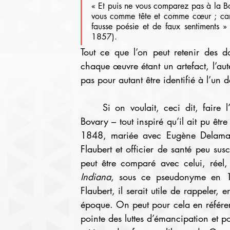
« Et puis ne vous comparez pas à la Bo
vous comme tête et comme cœur ; car 
fausse poésie et de faux sentiments »
1857).
Tout ce que l’on peut retenir des do
chaque œuvre étant un artefact, l’aut
pas pour autant être identifié à l’un 
	Si on voulait, ceci dit, faire l’hypothèse que son personnage de fiction, Emma 
Bovary – tout inspiré qu’il ait pu êtr
1848, mariée avec Eugène Delamare
Flaubert et officier de santé peu susc
Indiana
, sous ce pseudonyme en 18
Flaubert, il serait utile de rappeler, e
époque. On peut pour cela en référer
pointe des luttes d’émancipation et pou