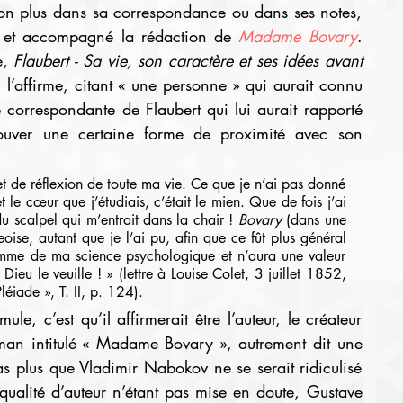
non plus dans sa correspondance ou dans ses notes, 
ré et accompagné la rédaction de 
Madame Bovary
. 
, 
Flaubert - Sa vie, son caractère et ses idées avant 
’affirme, citant « une personne » qui aurait connu 
correspondante de Flaubert qui lui aurait rapporté 
uver une certaine forme de proximité avec son 
t de réflexion de toute ma vie. Ce que je n’ai pas donné 
et le cœur que j’étudiais, c’était le mien. Que de fois j’ai 
u scalpel qui m’entrait dans la chair ! 
Bovary
 (dans une 
ise, autant que je l’ai pu, afin que ce fût plus général 
omme de ma science psychologique et n’aura une valeur 
originale que par ce côté. En aura-t-il ? Dieu le veuille ! » (lettre à Louise Colet, 3 juillet 1852, 
léiade », T. II, p. 124).
le, c’est qu’il affirmerait être l’auteur, le créateur 
man intitulé « Madame Bovary », autrement dit une 
s plus que Vladimir Nabokov ne se serait ridiculisé 
 qualité d’auteur n’étant pas mise en doute, Gustave 