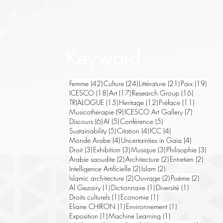
Keyword
42 posts
24 posts
21 posts
19 po
Femme
(42)
Culture
(24)
Littérature
(21)
Paix
(19)
18 posts
17 posts
16 posts
ICESCO
(18)
Art
(17)
Research Group
(16)
15 posts
12 posts
11 posts
TRIALOGUE
(15)
Heritage
(12)
Préface
(11)
9 posts
7 posts
Musicothérapie
(9)
ICESCO Art Gallery
(7)
6 posts
5 posts
5 posts
Discours
(6)
AI
(5)
Conférence
(5)
5 posts
4 posts
4 posts
Sustainability
(5)
Citation
(4)
ICC
(4)
4 posts
4 posts
Monde Arabe
(4)
Uncertainties in Gaia
(4)
3 posts
3 posts
3 posts
3 pos
Droit
(3)
Exhibition
(3)
Musique
(3)
Philisophie
(3)
2 posts
2 posts
2 post
Arabie saoudite
(2)
Architecture
(2)
Entretien
(2)
2 posts
2 posts
Intelligence Artificielle
(2)
Islam
(2)
2 posts
2 posts
2 posts
Islamic architecture
(2)
Ouvrage
(2)
Poème
(2)
1 post
1 post
1 post
Al Gezairy
(1)
Dictionnaire
(1)
Diversité
(1)
1 post
1 post
Droits culturels
(1)
Economie
(1)
1 post
1 post
Eliane CHIRON
(1)
Environnement
(1)
1 post
1 post
Exposition
(1)
Machine Learning
(1)