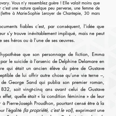
vary. Vous n’y ressemblez guère ! Elle valait moins que 
c’est une nature quelque peu perverse, une femme de 
 (lettre à Marie-Sophie Leroyer de Chantepie, 30 mars 
cuments fiables c’est, par conséquent, l’idée que 
eur s’y trouve inévitablement impliqué, mais ne peut 
de ses héros ou à l’une de ses œuvres.
e par le suicide à l’arsenic de Delphine Delamare en 
 qui était un ancien élève du père de Gustave 
eptible de lui offrir autre chose qu’une vie terne –, 
peut être comparé avec celui, réel, de George Sand qui publia son premier roman, 
32, soit vingt-cinq ans avant celui de Gustave 
n effet, quelle était « la condition féminine » de leur 
 à Pierre-Joseph Proudhon, pourtant censé être à la 
r l’égalité 
(la propriété, c’est le vol)
, exprimant une 