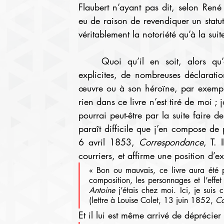
Flaubert n’ayant pas dit, selon René
eu de raison de revendiquer un statut 
véritablement la notoriété qu’à la suit
	Quoi qu’il en soit, alors qu’on ne trouve que deux de ces rapprochements 
explicites, de nombreuses déclaratio
œuvre ou à son héroïne, par exemple 
rien dans ce livre n’est tiré de moi ; 
pourrai peut-être par la suite faire de
paraît difficile que j’en compose de p
6 avril 1853, 
Correspondance
, T. 
courriers, et affirme une position d’ext
« Bon ou mauvais, ce livre aura été p
composition, les personnages et l’effet
Antoine 
j’étais chez moi. Ici, je suis
(lettre à Louise Colet, 13 juin 1852, 
Co
Et il lui est même arrivé de déprécier