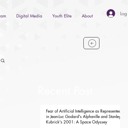
Log 
gram
Digital Media
Youth Elite
About
Recent Post
Fear of Artificial Intelligence as Represented
in Jean-Luc Godard's Alphaville and Stanley
Kubrick's 2001: A Space Odyssey