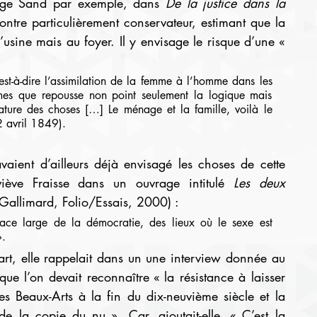
orge Sand par exemple, dans 
De la justice dans la 
ontre particulièrement conservateur, estimant que la 
usine mais au foyer. Il y envisage le risque d’une « 
est-à-dire l’assimilation de la femme à l’homme dans les 
mes que repousse non point seulement la logique mais 
ture des choses […] Le ménage et la famille, voilà le 
2 avril 1849).
ève Fraisse dans un ouvrage intitulé 
Les deux 
(Gallimard, Folio/Essais, 2000) :
pace large de la démocratie, des lieux où le sexe est 
».
rt, elle rappelait dans un une interview donnée au 
e l’on devait reconnaître « la résistance à laisser 
des Beaux-Arts à la fin du dix-neuvième siècle et la 
e la copie du nu ». Car, ajoutait-elle, « C’est la 