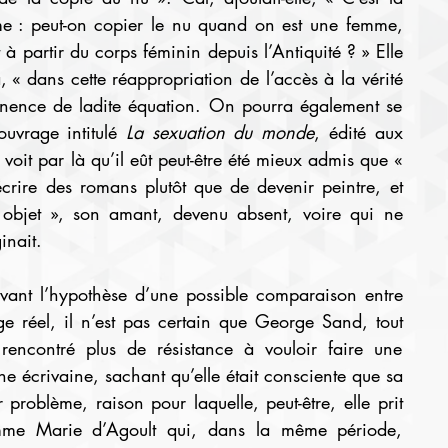
e : peut-on copier le nu quand on est une femme, 
t à partir du corps féminin depuis l’Antiquité ? » Elle 
, « dans cette réappropriation de l’accès à la vérité 
nence de ladite équation. On pourra également se 
uvrage intitulé 
La sexuation du monde
, édité aux 
it par là qu’il eût peut-être été mieux admis que « 
rire des romans plutôt que de devenir peintre, et 
 objet », son amant, devenu absent, voire qui ne 
inait.
e réel, il n’est pas certain que George Sand, tout 
s rencontré plus de résistance à vouloir faire une 
ne écrivaine, sachant qu’elle était consciente que sa 
 problème, raison pour laquelle, peut-être, elle prit 
me Marie d’Agoult qui, dans la même période, 