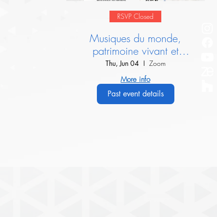
RSVP Closed
Musiques du monde,
patrimoine vivant et
dialogue interculturel :
Thu, Jun 04
Zoom
Présentation de l’IIMM
More info
Past event details