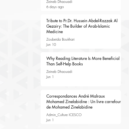
Zeineb Dhaouadi
6 days ago
Tribute to Pr.Dr. Hussein Abdel-Razzak Al
Gezairy: The Builder of Arab-Islamic
Medicine
Zoubeida Boukhari
Jun 10
Why Reading Literature Is More Beneficial
Than Self-Help Books
Zeineb Dhaouadi
Jun 1
Correspondances André Malraux
Mohamed Zinelabidine : Un livre carrefour
de Mohamed Zinelabidine
Admin_Culture ICESCO
Jun 1