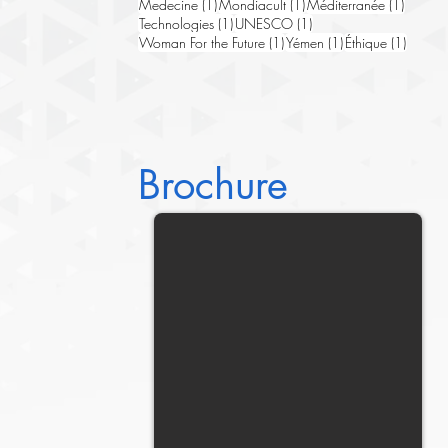
1 post
1 post
1 post
Medecine
(1)
Mondiacult
(1)
Méditerranée
(1)
1 post
1 post
Technologies
(1)
UNESCO
(1)
1 post
1 post
1 post
Woman For the Future
(1)
Yémen
(1)
Éthique
(1)
Brochure
2025