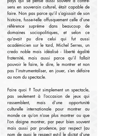
pays qui se pense aussi souvent à contre-
sens en souverain culturel, était capable de 
faire. Non pas parce qu’il s’agissait de son 
histoire, fusse-t-elle offusquement celle d’une 
référence suprême dans beaucoup de 
domaines sociopolitiques, et selon ce 
qu’avait pu dire celui qui fut aussi 
académicien sur le tard, Michel Serres, un 
credo noble mais idéalisé - liberté égalité 
fraternité, mais aussi parce qu’il fallait 
pouvoir le faire, le dire, le montrer et non 
pas l’instrumentaliser, en jouer, s’en défaire 
au nom du spectacle.
Faire quoi ? Tout simplement un spectacle, 
pas seulement à l’occasion de jeux qui 
rassemblent, mais d’une opportunité 
culturelle internationale pour montrer au 
monde ce qu’on n’ose plus montrer ou que 
l’on daigne montrer, par peur bien souvent 
mais aussi par prudence, par respect (au 
nom de quoi le respect est-il le dictat d’une 