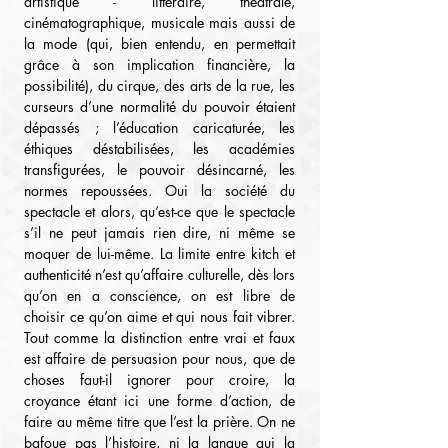
artistique - littéraire, théâtrale, 
cinématographique, musicale mais aussi de 
la mode (qui, bien entendu, en permettait 
grâce à son implication financière, la 
possibilité), du cirque, des arts de la rue, les 
curseurs d’une normalité du pouvoir étaient 
dépassés ; l’éducation caricaturée, les 
éthiques déstabilisées, les académies 
transfigurées, le pouvoir désincarné, les 
normes repoussées. Oui la société du 
spectacle et alors, qu’est-ce que le spectacle 
s’il ne peut jamais rien dire, ni même se 
moquer de lui-même. La limite entre kitch et 
authenticité n’est qu’affaire culturelle, dès lors 
qu’on en a conscience, on est libre de 
choisir ce qu’on aime et qui nous fait vibrer. 
Tout comme la distinction entre vrai et faux 
est affaire de persuasion pour nous, que de 
choses faut-il ignorer pour croire, la 
croyance étant ici une forme d’action, de 
faire au même titre que l’est la prière. On ne 
bafoue pas l’histoire, ni la langue qui la 