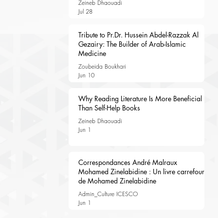
Zeineb Dhaouadi
Jul 28
Tribute to Pr.Dr. Hussein Abdel-Razzak Al
Gezairy: The Builder of Arab-Islamic
Medicine
Zoubeida Boukhari
Jun 10
Why Reading Literature Is More Beneficial
Than Self-Help Books
Zeineb Dhaouadi
Jun 1
Correspondances André Malraux
Mohamed Zinelabidine : Un livre carrefour
de Mohamed Zinelabidine
Admin_Culture ICESCO
Jun 1