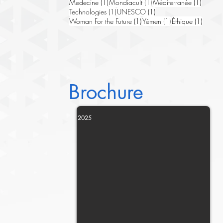
1 post
1 post
1 post
Medecine
(1)
Mondiacult
(1)
Méditerranée
(1)
1 post
1 post
Technologies
(1)
UNESCO
(1)
1 post
1 post
1 post
Woman For the Future
(1)
Yémen
(1)
Éthique
(1)
Brochure
2025