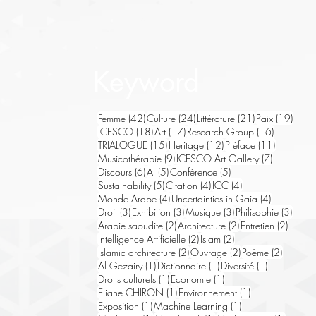
Keyword
42 posts
24 posts
21 posts
19 po
Femme
(42)
Culture
(24)
Littérature
(21)
Paix
(19)
18 posts
17 posts
16 posts
ICESCO
(18)
Art
(17)
Research Group
(16)
15 posts
12 posts
11 posts
TRIALOGUE
(15)
Heritage
(12)
Préface
(11)
9 posts
7 posts
Musicothérapie
(9)
ICESCO Art Gallery
(7)
6 posts
5 posts
5 posts
Discours
(6)
AI
(5)
Conférence
(5)
5 posts
4 posts
4 posts
Sustainability
(5)
Citation
(4)
ICC
(4)
4 posts
4 posts
Monde Arabe
(4)
Uncertainties in Gaia
(4)
3 posts
3 posts
3 posts
3 pos
Droit
(3)
Exhibition
(3)
Musique
(3)
Philisophie
(3)
2 posts
2 posts
2 post
Arabie saoudite
(2)
Architecture
(2)
Entretien
(2)
2 posts
2 posts
Intelligence Artificielle
(2)
Islam
(2)
2 posts
2 posts
2 posts
Islamic architecture
(2)
Ouvrage
(2)
Poème
(2)
1 post
1 post
1 post
Al Gezairy
(1)
Dictionnaire
(1)
Diversité
(1)
1 post
1 post
Droits culturels
(1)
Economie
(1)
1 post
1 post
Eliane CHIRON
(1)
Environnement
(1)
1 post
1 post
Exposition
(1)
Machine Learning
(1)