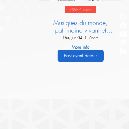
RSVP Closed
Musiques du monde,
patrimoine vivant et
dialogue interculturel :
Thu, Jun 04
Zoom
Présentation de l’IIMM
More info
Past event details