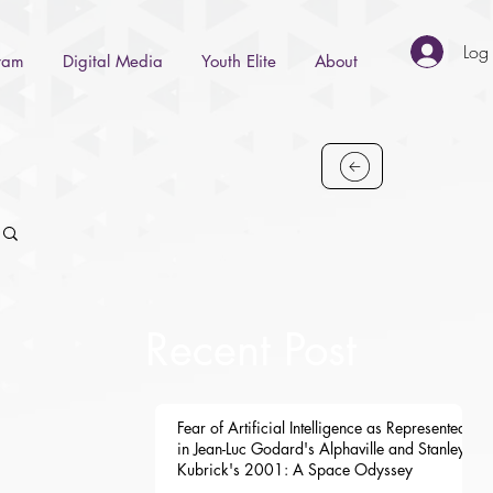
Log 
gram
Digital Media
Youth Elite
About
Recent Post
Fear of Artificial Intelligence as Represented
in Jean-Luc Godard's Alphaville and Stanley
Kubrick's 2001: A Space Odyssey