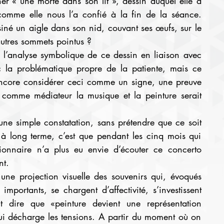
er « une morte dans son lit », dessin auquel elle a 
omme elle nous l’a confié à la fin de la séance. 
siné un aigle dans son nid, couvant ses œufs, sur le 
tres sommets pointus ?
re l’analyse symbolique de ce dessin en liaison avec 
 la problématique propre de la patiente, mais ce 
t encore considérer ceci comme un signe, une preuve 
nt comme médiateur la musique et la peinture serait 
e simple constatation, sans prétendre que ce soit 
à long terme, c’est que pendant les cinq mois qui 
ionnaire n’a plus eu envie d’écouter ce concerto 
nt.
 une projection visuelle des souvenirs qui, évoqués 
mportants, se chargent d’affectivité, s’investissent 
t dire que «peinture devient une représentation 
qui décharge les tensions. A partir du moment où on 