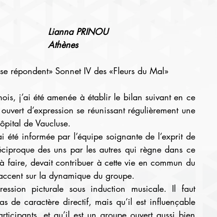
Lianna PRINOU 
Athènes
s se répondent» Sonnet IV des «Fleurs du Mal»
is, j’ai été amenée à établir le bilan suivant en ce 
ouvert d’expression se réunissant régulièrement une 
ôpital de Vaucluse.
i été informée par l’équipe soignante de l’exprit de 
ciproque des uns par les autres qui règne dans ce 
e à faire, devait contribuer à cette vie en commun du 
l’accent sur la dynamique du groupe.
pression picturale sous induction musicale. Il faut 
s de caractère directif, mais qu’il est influençable 
rticipants, et qu’il est un groupe ouvert aussi bien 