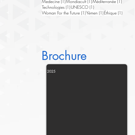
1 post
1 post
1 post
Medecine
(1)
Mondiacult
(1)
Méditerranée
(1)
1 post
1 post
Technologies
(1)
UNESCO
(1)
1 post
1 post
1 post
Woman For the Future
(1)
Yémen
(1)
Éthique
(1)
Brochure
2025