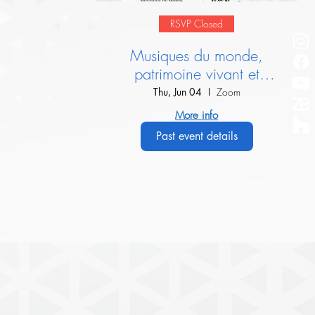
RSVP Closed
Musiques du monde,
patrimoine vivant et
dialogue interculturel :
Thu, Jun 04
Zoom
Présentation de l’IIMM
More info
Past event details