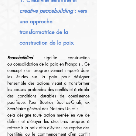
1. Créativité féminine et 
creative peacebuilding
 : vers 
une approche 
transformatrice de la 
construction de la paix
Peacebuildind
signifie
construction 
ou
consolidation de
la paix en Français . Ce 
concept s’est progressivement imposé dans 
les études sur la paix pour désigner 
l’ensemble des actions visant à transformer 
les causes profondes des conflits et à établir 
des conditions durables de coexistence 
pacifique. Pour Boutros Boutros-Ghali, ex 
Secrétaire général des Nations Unies :
cela désigne toute action menée en vue de 
définir et d’étayer les structures propres à 
raffermir la paix afin d’éviter une reprise des 
hostilités ou le commencement d’un conflit 