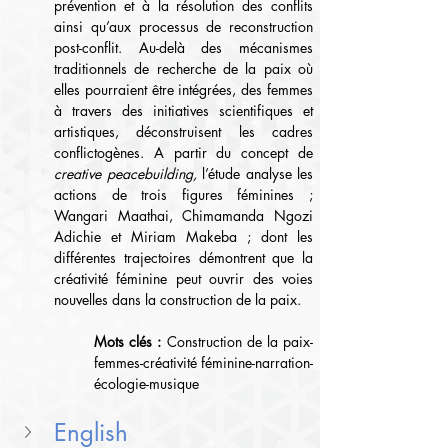
prévention et à la résolution des conflits 
ainsi qu’aux processus de reconstruction 
post-conflit. Au-delà des mécanismes 
traditionnels de recherche de la paix où 
elles pourraient être intégrées, des femmes 
à travers des initiatives scientifiques et 
artistiques, déconstruisent les cadres 
conflictogènes. A partir du concept de 
creative
peacebuilding, 
l’étude analyse les 
actions de trois figures féminines ; 
Wangari Maathai, Chimamanda Ngozi 
Adichie et Miriam Makeba ; dont les 
différentes trajectoires démontrent que la 
créativité féminine peut ouvrir des voies 
nouvelles dans la construction de la paix.
Mots clés : 
Construction de la paix-
femmes-créativité féminine-narration-
écologie-musique
English