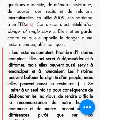
questions d’identité, de mémoire historique, 
de pouvoir des récits et de relations 
interculturelles. En juillet 2009, elle participe 
à un TEDx
 . Son discours est intitulé 
«The 
[10]
danger of single story ».
 Elle met en garde 
contre ce qu’elle appelle le danger d’une 
histoire unique, affirmant que :
« 
Les histoires comptent. Nombre d'histoires 
comptent. Elles ont servi à déposséder et à 
diffamer, mais elles peuvent aussi servir à 
émanciper et à humaniser. Les histoires 
peuvent bafouer la dignité d'un peuple, mais 
elles peuvent aussi la restaurer. (…) Se 
limiter à un seul récit a pour conséquence de 
déshonorer les individus, de rendre difficile 
la reconnaissance de notre humanité 
commune et de mettre l'accent sur nos 
différences plutôt que sur nos 
similitudes.
 »
[11]
Cette réflexion souligne le rôle central des 
récits dans la construction des perceptions 