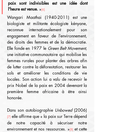
paix sont indivisibles est une idée dont 
l'heure est venue.
 »
[6]
Wangari Maathai (1940-2011) est une 
biologiste et militante écologiste kényane, 
reconnue internationalement pour son 
engagement en faveur de l’environnement, 
des droits des femmes et de la démocratie. 
Elle fonde en 1977 le 
Green Belt Movement
, 
une initiative communautaire qui mobilise les 
femmes rurales pour planter des arbres afin 
de lutter contre la déforestation, restaurer les 
sols et améliorer les conditions de vie 
locales. Son action lui a valu de recevoir le 
prix Nobel de la paix en 2004 devenant la 
première femme africaine à être ainsi 
honorée.
Dans son autobiographie 
Unbowed
 (2006)
 elle affirme que « la paix sur Terre dépend 
[7]
de notre capacité à sécuriser notre 
environnement et nos ressources. »
 et cette 
[8]