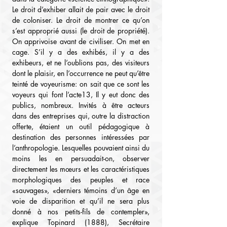
Le droit d’exhiber allait de pair avec le droit 
de coloniser. Le droit de montrer ce qu’on 
s’est approprié aussi (le droit de propriété). 
On apprivoise avant de civiliser. On met en 
cage. S’il y a des exhibés, il y a des 
exhibeurs, et ne l’oublions pas, des visiteurs 
dont le plaisir, en l’occurrence ne peut qu’être 
teinté de voyeurisme: on sait que ce sont les 
voyeurs qui font l’acte13, Il y eut donc des 
publics, nombreux. Invités à être acteurs 
dans des entreprises qui, outre la distraction 
offerte, étaient un outil pédagogique à 
destination des personnes intéressées par 
l’anthropologie. Lesquelles pouvaient ainsi du 
moins les en persuadait-on, observer 
directement les mœurs et les caractéristiques 
morphologiques des peuples et race 
«sauvages», «derniers témoins d’un âge en 
voie de disparition et qu’il ne sera plus 
donné à nos petits-fils de contempler», 
explique Topinard (1888), Secrétaire 