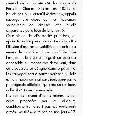
général de la Société d’Anthropologie de 
Paris14. Charles Dickens, en 1853, ne 
brillait pas plus lorsqu’il écrivait : «J’appelle 
sauvage une chose qu’il est hautement 
souhaitable de civiliser afin qu’elle 
disparaisse de la face de la terre»15.
Cette vision de «l’humanité primitive», de 
«parents archaïques», par contre coup, offre 
l’illusion d’une responsabilité du colonisateur 
envers le colonisé d’une solidarité inter 
humaine; elle crée en négatif un extérieur 
opposable au monde occidental qui, dans 
ce processus, se désigne comme positif16. 
Les sauvages sont à sauver malgré eux. Telle 
est la mission civilisatrice développée par la 
propagande officielle, qui crée un sentiment 
collectif d’utopie consensuelle.
Les publics n’ayant d’autres références que 
celles proposées par les discours, 
conditionnants, ne sont pas «culturellement» 
armés, «outillés» dirait-on de nos jours»17, 