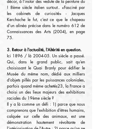
décor, à l’instar des vedute de la peinture du 
! 8ème siècle italien surtout.. «Fasciné par 
les cabinets de curiosité» - Jacques 
Kerchache le fut, c’est ce que le chapeau 
d’un alinéa précise dans le numéro 612 de 
Connaissances des Arts (2004), en page 
75.
3. Retour à l’actualité, l’Altérité en question.
Ici 1896 / là 2004-05. Un siècle a passé. 
Qui, dans le grand public, sait qu’en 
choisissant le Quai Branly pour édifier le 
Musée du même nom, dédié aux milliers 
d’objets pillés par les puissances coloniales, 
parfois quand même achetés23, la France a 
choisi un des lieux majeurs des exhibitions 
raciales du 19ème siècle ?
Il y a là comme un défi : 1) parce que nous 
comprenons que l’exhibition d’êtres humains, 
calquée sur celle des animaux, est une 
démonstration hautement révoltante de 
l’intériorisation de l’Autre ; 2) parce qu’on ne 