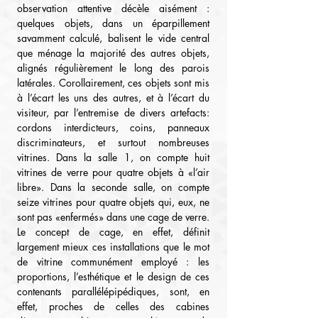
observation attentive décèle aisément : 
quelques objets, dans un éparpillement 
savamment calculé, balisent le vide central 
que ménage la majorité des autres objets, 
alignés régulièrement le long des parois 
latérales. Corollairement, ces objets sont mis 
à l’écart les uns des autres, et à l’écart du 
visiteur, par l’entremise de divers artefacts: 
cordons interdicteurs, coins, panneaux 
discriminateurs, et surtout nombreuses 
vitrines. Dans la salle 1, on compte huit 
vitrines de verre pour quatre objets à «l’air 
libre». Dans la seconde salle, on compte 
seize vitrines pour quatre objets qui, eux, ne 
sont pas «enfermés» dans une cage de verre. 
Le concept de cage, en effet, définit 
largement mieux ces installations que le mot 
de vitrine communément employé : les 
proportions, l’esthétique et le design de ces 
contenants parallélépipédiques, sont, en 
effet, proches de celles des cabines 