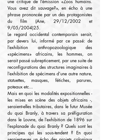
une critique de l’émission «Zoos humains. 
Vous avez dit sauvage?», en écho à une 
phrase prononcée par un des protagonistes 
du film (Ane, 29/12/2002 et 
9/05/2004)25.
Le regard occidental contemporain serait, 
par devers lui, informé par ce passé: de 
l’exhibition anthropozoologique des 
«spécimens» africains, les hommes, on 
serait passé subrepticement, par une suite de 
reconfigurations des structures imaginaires à 
l’exhibition de spécimens d’une autre nature, 
statuettes, masques, fétiches, parures, 
poteaux etc...
Mais en quoi les modalités expositionnelles - 
les mises en scène des objets africains -, 
seraient-elles tributaires, dans le futur Musée 
du quai Branly, à travers sa préfiguration 
dans le Louvre, de l’exhibition de 1896 sur 
l’esplanade du quai Branly ? Quels sont les 
principes qui les sous-tendent ? En quoi 
seraient-eues un écho des projets coloniaux 