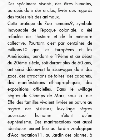
Des spécimens vivants, des êtres humains, 
parqués dans des enclos, livrés aux regards 
des foules tels des animaux.
Cette pratique du Zoo humains9, symbole 
inavouable de l’époque coloniale, a été 
refoulée de l’histoire et de la mémoire 
collective. Pourtant, c’est par centaines de 
millions10 que les Européens et les 
Américains, pendant le 19ème et au début 
du 20ème siècle, soit durant plus de 60 ans, 
ont ainsi découvert le «sauvage» dans des 
zoos, des attractions de foires, des cabarets, 
des manifestations ethnographiques, des 
expositions officielles. Dans le «village 
nègre» du Champs de Mars, sous la Tour 
Effel des familles vivaient livrées en pâture au 
regard des visiteurs; le«village nègre» 
pour«zoo humain» n’étant qu’un 
euphémisme. Des manifestations tout aussi 
identiques eurent lieu au Jardin zoologique 
d’Acclimatation11, au Jardin des plantes, à 