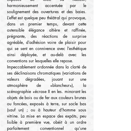
harmonieusement accentuée par le 
soulignement des ouvertures et des baies. 
L’effet est quelque peu théâtral qui provoque, 
dans un premier temps, devant cette 
ostensible élégance altière et raffinée, 
prégnante, des réactions de surprise 
agréable, d’adhésion voire de plaisir pour 
qui se sent en connivence avec l’esthétique 
ainsi déployée, et au-delà avec les 
conventions sur lesquelles elle repose.
Impeccablement ordonnée dans la clarté de 
ses déclinaisons chromatiques (variations de 
valeurs dégradées, jouant sur une 
atmosphère de «blancheur»), la 
scénographie «écrase II en les. minorant les 
objets de bois ou de fer aux couleurs brunes 
ou foncées, exposés à terre, sur socle bas 
(sauf un) ; ou à hauteur d’homme sous 
vitrine. La mise en espace des expôts, peu 
lisible à première vue, obéit à un ordre 
parfaitement conventionnel qu’une 