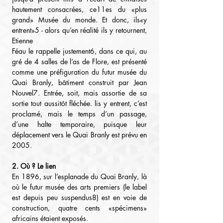
hautement consacrées, ce11es du «plus 
grand» Musée du monde. Et donc, ils«y 
entrent»5 - alors qu’en réalité ils y retournent, 
Etienne
Féau le rappelle justement6, dans ce qui, au 
gré de 4 salles de l’as de Flore, est présenté 
comme une préfiguration du futur musée du 
Quai Branly, bâtiment construit par Jean 
Nouvel7. Entrée, soit, mais assortie de sa 
sortie tout aussitôt fléchée. lis y entrent, c’est 
proclamé, mais le temps d’un passage, 
d’une halte temporaire, puisque leur 
déplacement vers le Quai Branly est prévu en 
2005.
2. Où ? Le lien
En 1896, sur l’esplanade du Quai Branly, là 
où le futur musée des arts premiers (le label 
est depuis peu suspendus8) est en voie de 
construction, quatre cents «spécimens» 
africains étaient exposés.