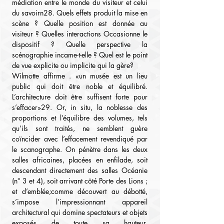
médiation entre le monde du visiteur et celui 
du savoirn28. Quels effets produit la mise en 
scène ? Quelle position est donnée au 
visiteur ? Quelles interactions Occasionne le 
dispositif ? Quelle perspective la 
scénographie incame-t-elle ? Quel est le point 
de vue explicite ou implicite qui la gère?
Wilmotte affirme . «un musée est un lieu 
public qui doit être noble et équilibré. 
L’architecture doit être suffisent forte pour 
s’effacer»29. Or, in situ, la noblesse des 
proportions et l’équilibre des volumes, tels 
qu’ils sont traités, ne semblent guère 
coïncider avec l’effacement revendiqué par 
le scanographe. On pénètre dans les deux 
salles africaines, placées en enfilade, soit 
descendant directement des salles Océanie 
(n° 3 et 4), soit arrivant côté Porte des Lions ; 
et d’emblée;comme découvert au débotté, 
s’impose l’impressionnant appareil 
architectural qui domine spectateurs et objets 
exposés de toute sa hauteur, 