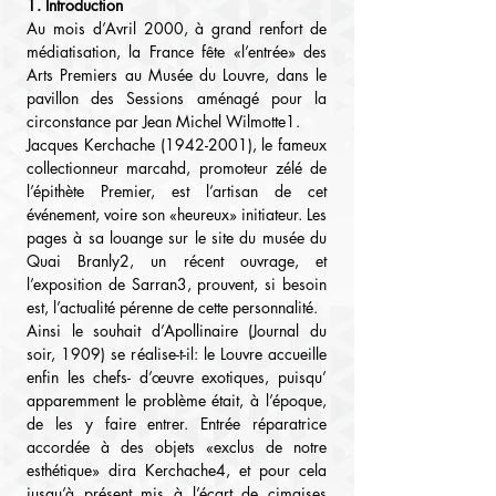
1. Introduction
Au mois d’Avril 2000, à grand renfort de 
médiatisation, la France fête «l’entrée» des 
Arts Premiers au Musée du Louvre, dans le 
pavillon des Sessions aménagé pour la 
circonstance par Jean­ Michel Wilmotte1.
Jacques Kerchache (1942-2001), le fameux 
collectionneur marcahd, promoteur zélé de 
l’épithète Premier, est l’artisan de cet 
événement, voire son «heureux» initiateur. Les 
pages à sa louange sur le site du musée du 
Quai Branly2, un récent ouvrage, et 
l’exposition de Sarran3, prouvent, si besoin 
est, l’actualité pérenne de cette personnalité.
Ainsi le souhait d’Apollinaire (Journal du 
soir, 1909) se réalise-t-il: le Louvre accueille 
enfin les chefs- d’œuvre exotiques, puisqu’ 
apparemment le problème était, à l’époque, 
de les y faire entrer. Entrée réparatrice 
accordée à des objets «exclus de notre 
esthétique» dira Kerchache4, et pour cela 
jusqu’à présent mis à l’écart de cimaises 