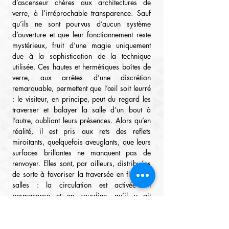
d’ascenseur chères aux architectures de 
verre, à l’irréprochable transparence. Sauf 
qu’ils ne sont pourvus d’aucun système 
d’ouverture et que leur fonctionnement reste 
mystérieux, fruit d’une magie uniquement 
due à la sophistication de la technique 
utilisée. Ces hautes et hermétiques boîtes de 
verre, aux arrêtes d’une discrétion 
remarquable, permettent que l’œil soit leurré 
: le visiteur, en principe, peut du regard les 
traverser et balayer la salle d’un bout à 
l’autre, oubliant leurs présences. Alors qu’en 
réalité, il est pris aux rets des reflets 
miroitants, quelquefois aveuglants, que leurs 
surfaces brillantes ne manquent pas de 
renvoyer. Elles sont, par ailleurs, distribuées 
de sorte à favoriser la traversée en flux des 
salles : la circulation est activée en 
permanence et en sourdine, qu’il y ait 
affluence des publics ou non. Dans la 
deuxième salle, par exemple, deux fois deux 
vitrines-cages sont placées de part et d’autre 