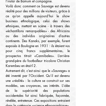
l’instar de Bamum et compagnie.
Voilà donc comment ce Sauvage est devenu 
réalité pour des millions de visiteurs, grâce à 
ce qu’on appelle aujourd’hui le show 
business ethnologique, celui des shows 
ethniques, mettant en scène - à travers des 
«échantillons remarquables» - des Africains 
ou des individus originaires d’autres 
continents. Des Kanaks, par exemple, furent 
exposés à Boulogne en 1931 : ils étaient vus 
pour cinq francs supplémentaires, le 
prospectus titrait «Cannibales». L’arrière-
grand-père du footballeur tricolore Christian 
Karembeu en était12.
Autrement dit, c’est ainsi que le «Sauvage» a 
été inventé par l’Occident. Qu’il est devenu 
une «réalité» : la culture se construit sur ses 
modèles, ses croyances, ses intérêts. L’idée 
de la supériorité des populations 
occidentales fut ainsi fabriquée, façonnée, 
révélée, entretenue. Ces expositions entraient 
dans la catégorie «science ethnographique». 