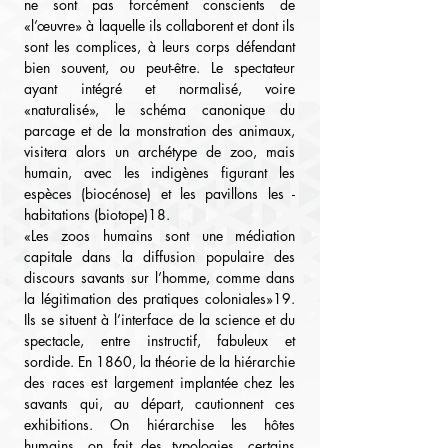
ne sont pas forcément conscients de 
«l’œuvre» à laquelle ils collaborent et dont ils 
sont les complices, à leurs corps défendant 
bien souvent, ou peut-être. Le spectateur 
ayant intégré et normalisé, voire 
«naturalisé», le schéma canonique du 
parcage et de la monstration des animaux, 
visitera alors un archétype de zoo, mais 
humain, avec les indigènes figurant les 
espèces (biocénose) et les pavillons les - 
habitations (biotope)18.
«Les zoos humains sont une médiation 
capitale dans la diffusion populaire des 
discours savants sur l’homme, comme dans 
la légitimation des pratiques coloniales»19. 
Ils se situent à l’interface de la science et du 
spectacle, entre instructif, fabuleux et 
sordide. En 1860, la théorie de la hiérarchie 
des races est largement implantée chez les 
savants qui, au départ, cautionnent ces 
exhibitions. On hiérarchise les hôtes 
humains, on fait des typologies, certains 