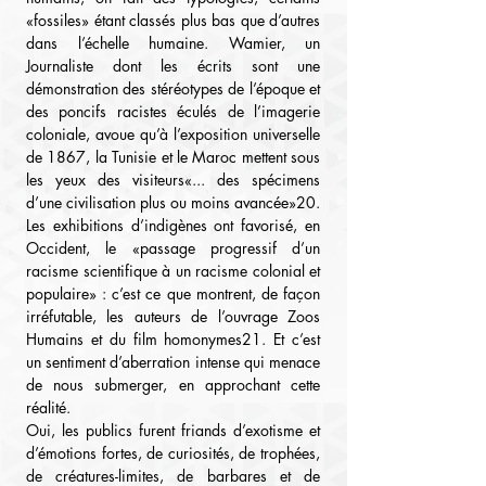
«fossiles» étant classés plus bas que d’autres 
dans l’échelle humaine. Wamier, un 
Journaliste dont les écrits sont une 
démonstration des stéréotypes de l’époque et 
des poncifs racistes éculés de l’imagerie 
coloniale, avoue qu’à l’exposition universelle 
de 1867, la Tunisie et le Maroc mettent sous 
les yeux des visiteurs«... des spécimens 
d’une civilisation plus ou moins avancée»20.
Les exhibitions d’indigènes ont favorisé, en 
Occident, le «passage progressif d’un 
racisme scientifique à un racisme colonial et 
populaire» : c’est ce que montrent, de façon 
irréfutable, les auteurs de l’ouvrage Zoos 
Humains et du film homonymes21. Et c’est 
un sentiment d’aberration intense qui menace 
de nous submerger, en approchant cette 
réalité.
Oui, les publics furent friands d’exotisme et 
d’émotions fortes, de curiosités, de trophées, 
de créatures-limites, de barbares et de 